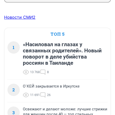
Новости СМИ2
ТОП 5
«Насиловал на глазах у
1
связанных родителей». Новый
поворот в деле убийства
россиян в Таиланде
13 768
8
О`КЕЙ закрывается в Иркутске
2
11 691
26
Освежают и делают моложе: лучшие стрижки
3
для женщин после 40 — топ стильных