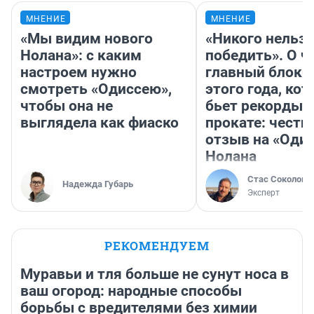
МНЕНИЕ
МНЕНИЕ
«Мы видим нового
«Никого нельз
Нолана»: с каким
победить». О ч
настроем нужно
главный блокб
смотреть «Одиссею»,
этого года, ко
чтобы она не
бьет рекорды 
выглядела как фиаско
прокате: честн
отзыв на «Оди
Нолана
Стас Соколов
Надежда Губарь
Эксперт
РЕКОМЕНДУЕМ
Муравьи и тля больше не сунут носа в
ваш огород: народные способы
борьбы с вредителями без химии