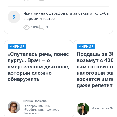
Иркутянина оштрафовали за отказ от службы
5
в армии и театре
4 839
3
МНЕНИЕ
МНЕНИЕ
«Спуталась речь, понес
Продашь за 300
пургу». Врач — о
возьмут с 4000
смертельном диагнозе,
нам готовит н
который сложно
налоговый зако
обнаружить
коснется импор
даже репетито
Ирина Волкова
Главврач клиники
Анастасия Зав
«Реабилитация доктора
Волковой»