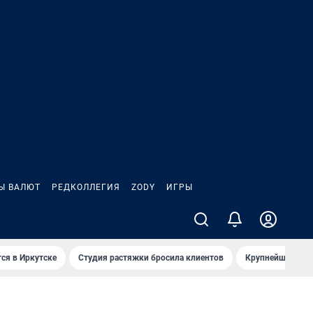
Ы ВАЛЮТ
РЕДКОЛЛЕГИЯ
ZODY
ИГРЫ
ся в Иркутске
Студия растяжки бросила клиентов
Крупнейшие про