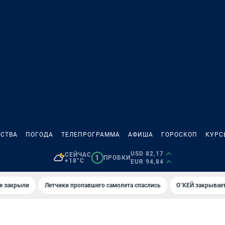
СТВА
ПОГОДА
ТЕЛЕПРОГРАММА
АФИША
ГОРОСКОП
КУРС
USD 82,17
СЕЙЧАС
1
ПРОБКИ
+18°C
EUR 94,84
е закрыли
Летчики пропавшего самолета спаслись
О`КЕЙ закрывает