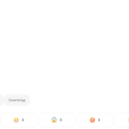
Снегопад
0
0
0