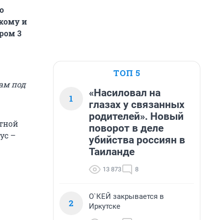
о
кому и
ром 3
ТОП 5
ам под
«Насиловал на
1
глазах у связанных
родителей». Новый
ятной
поворот в деле
ус –
убийства россиян в
Таиланде
13 873
8
О`КЕЙ закрывается в
2
Иркутске