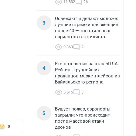
11 832
26
Освежают и делают моложе:
3
лучшие стрижки для женщин
после 40 — топ стильных
вариантов от стилиста
9 363
2
Кто потерял из-за атак БПЛА.
4
Рейтинг крупнейших
продавцов маркетплейсов из
Байкальского региона
6 515
3
Бушует пожар, аэропорты
5
закрыли: что происходит
после массовой атаки
дронов
0