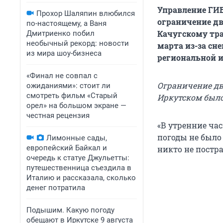
Управление ГИБ
Прохор Шаляпин влюбился
ограничение дв
по-настоящему, а Ваня
Качугскому тра
Дмитриенко побил
необычный рекорд: новости
марта из-за сн
из мира шоу-бизнеса
региональной 
«Финал не совпал с
Ограничение дв
ожиданиями»: стоит ли
смотреть фильм «Старый
Иркутском был
орел» на большом экране —
честная рецензия
«В утренние ча
погоды не было
Лимонные сады,
европейский Байкал и
никто не постра
очередь к статуе Джульетты:
путешественница съездила в
Италию и рассказала, сколько
денег потратила
Подышим. Какую погоду
обещают в Иркутске 9 августа