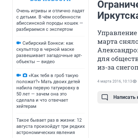
Огранич
Очень игривы и отлично ладят
Иркутска
с детьми. В чём особенности
абиссинской породы кошек —
разбираемся с экспертом
Управление 
марта сняло
Сибирский Бэнкси: как
Александро
скульптор в черной маске
развешивает загадочные арт-
для обществ
объекты — видео
из-за снегоп
«Как тебя в гроб такую
положат?» Мать двоих детей
4 марта 2016, 10:13
набила первую татуировку в
50 лет — зачем она это
Написать
сделала и что отвечает
хейтерам
Такое бывает раз в жизни: 12
августа произойдут три редких
астрономических явления