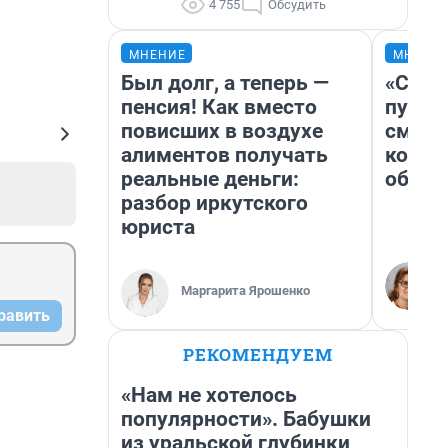
4 755
Обсудить
МНЕНИЕ
МНЕНИ
Был долг, а теперь —
«Спут
пенсия! Как вместо
пургу»
повисших в воздухе
смерт
алиментов получать
котор
реальные деньги:
обнар
разбор иркутского
юриста
Маргарита Ярошенко
равить
РЕКОМЕНДУЕМ
«Нам не хотелось
популярности». Бабушки
из уральской глубинки