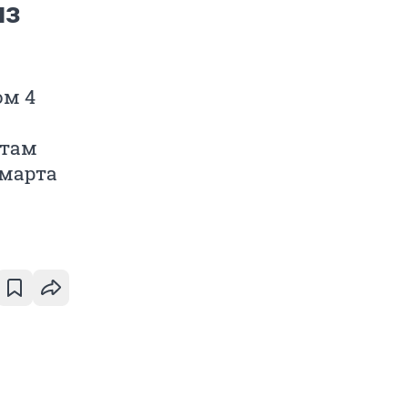
из
ом 4
ктам
 марта