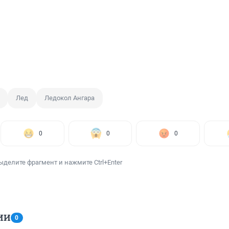
Лед
Ледокол Ангара
0
0
0
ыделите фрагмент и нажмите Ctrl+Enter
ИИ
0