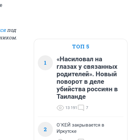
е
ся
под
дником.
ТОП 5
«Насиловал на
1
глазах у связанных
родителей». Новый
поворот в деле
убийства россиян в
Таиланде
13 191
7
О`КЕЙ закрывается в
2
Иркутске