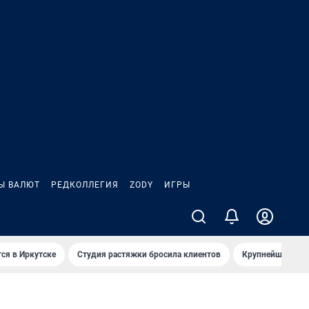
Ы ВАЛЮТ
РЕДКОЛЛЕГИЯ
ZODY
ИГРЫ
ся в Иркутске
Студия растяжки бросила клиентов
Крупнейшие про