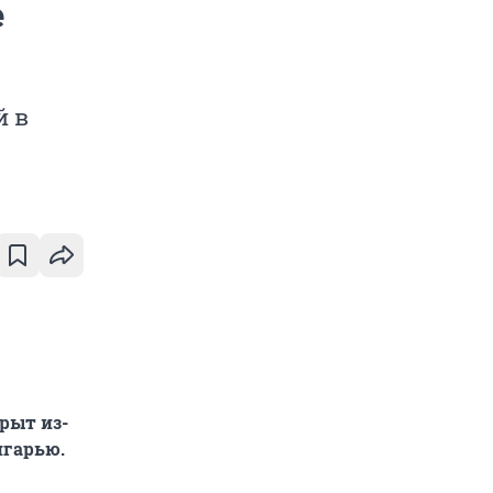
е
й в
рыт из-
нгарью.