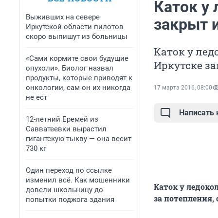
Каток у 
Выживших на севере
закрыт 
Иркутской области пилотов
скоро выпишут из больницы
Каток у лед
«Сами кормите свои будущие
Иркутске за
опухоли». Биолог назвал
продукты, которые приводят к
онкологии, сам он их никогда
17 марта 2016, 08:00
не ест
Написать
12-летний Еремей из
Савватеевки вырастил
гигантскую тыкву — она весит
730 кг
Один переход по ссылке
изменил всё. Как мошенники
Каток у ледоко
довели школьницу до
за потепления,
попытки поджога здания