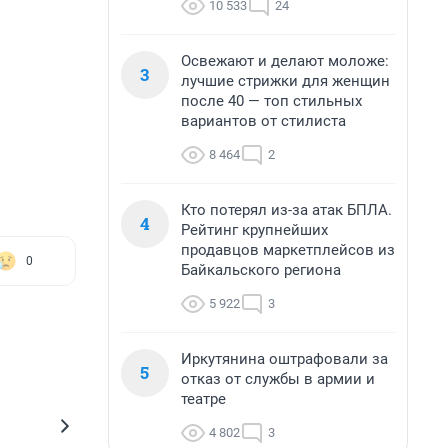
10 533
24
Освежают и делают моложе:
3
лучшие стрижки для женщин
после 40 — топ стильных
вариантов от стилиста
8 464
2
Кто потерял из-за атак БПЛА.
4
Рейтинг крупнейших
продавцов маркетплейсов из
0
Байкальского региона
5 922
3
Иркутянина оштрафовали за
5
отказ от службы в армии и
театре
4 802
3