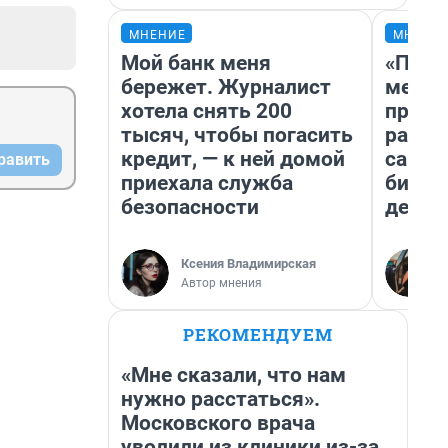
МНЕНИЕ
МНЕНИ
Мой банк меня
«Поку
бережет. Журналист
мешке
хотела снять 200
предп
тысяч, чтобы погасить
расска
кредит, — к ней домой
самом
равить
приехала служба
бизне
безопасности
дешев
Ксения Владимирская
Автор мнения
РЕКОМЕНДУЕМ
«Мне сказали, что нам
нужно расстаться».
Московского врача
уволили из клиники из-за