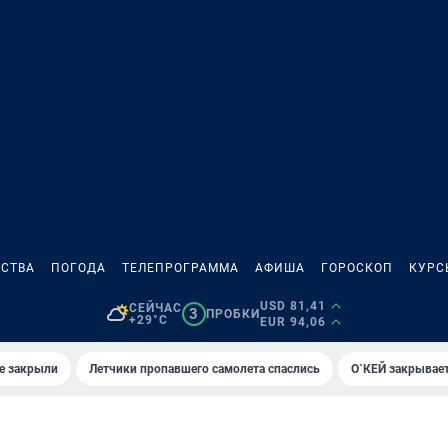
СТВА
ПОГОДА
ТЕЛЕПРОГРАММА
АФИША
ГОРОСКОП
КУРС
USD 81,41
СЕЙЧАС
3
ПРОБКИ
+29°C
EUR 94,06
е закрыли
Летчики пропавшего самолета спаслись
О`КЕЙ закрывает