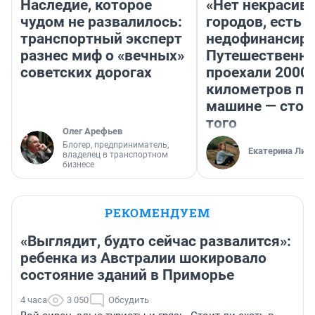
Наследие, которое
«Нет некрасив
чудом не развалилось:
городов, есть
транспортный эксперт
недофинансиро
разнес миф о «вечных»
Путешественн
советских дорогах
проехали 2000
километров по 
машине — стои
того
Олег Арефьев
Блогер, предприниматель,
Екатерина Лит
владелец в транспортном
бизнесе
РЕКОМЕНДУЕМ
«Выглядит, будто сейчас развалится»:
ребенка из Австралии шокировало
состояние зданий в Приморье
4 часа
3 050
Обсудить