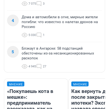
7 075
3
Дома и автомобили в огне, мирные жители
4
погибли: что известно о налетах дронов на
Россию
5 030
1
Блэкаут в Ангарске: 58 подстанций
5
обесточены из-за несанкционированных
раскопок
4 945
27
МНЕНИЕ
МНЕНИЕ
«Покупаешь кота в
Как вернуть де
мешке»:
после закрыти
предприниматель
ипотеки? Эксп
рассказала, как на
назвала способ