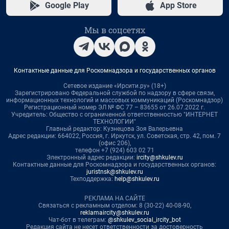
Google Play
App Store
Мы в соцсетях
Контактные данные для Роскомнадзора и государственных органов
Сетевое издание «Ирсити.ру» (18+)
Зарегистрировано Федеральной службой по надзору в сфере связи,
информационных технологий и массовых коммуникаций (Роскомнадзор)
Регистрационный номер ЭЛ № ФС 77 – 83655 от 26.07.2022 г.
Учредитель: Общество с ограниченной ответственностью "ИНТЕРНЕТ
ТЕХНОЛОГИИ"
Главный редактор: Кузнецова Зоя Валерьевна
Адрес редакции: 664022, Россия, г. Иркутск, ул. Советская, стр. 42, пом. 7
(офис 206),
телефон +7 (924) 603 02 71
Электронный адрес редакции:
ircity@shkulev.ru
Контактные данные для Роскомнадзора и государственных органов:
juristnsk@shkulev.ru
Техподдержка:
help@shkulev.ru
РЕКЛАМА НА САЙТЕ
Связаться с рекламным отделом: 8 (30-22) 40-08-90,
reklamaircity@shkulev.ru
Чат-бот в телеграм:
@shkulev_social_ircity_bot
Редакция сайта не несет ответственности за достоверность