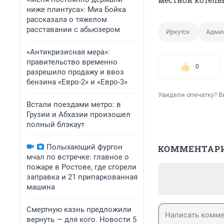
ниже плинтуса»: Миа Бойка
рассказала о тяжелом
расставании с абьюзером
Иркутск
Админ
«Антикризисная мера»:
правительство временно
0
разрешило продажу и ввоз
бензина «Евро-2» и «Евро-3»
Увидели опечатку? В
Встали поездами метро: в
Грузии и Абхазии произошел
полный блэкаут
Полыхающий фургон
КОММЕНТАР
мчал по встречке: главное о
пожаре в Ростове, где сгорели
заправка и 21 припаркованная
машина
Смертную казнь предложили
вернуть — для кого. Новости 5