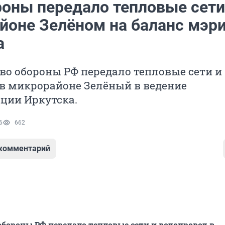
оны передало тепловые сети
йоне Зелёном на баланс мэр
а
о обороны РФ передало тепловые сети и
в микрорайоне Зелёный в ведение
ции Иркутска.
6
662
 комментарий
бороны РФ передало тепловые сети и водопровод в