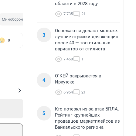
области в 2028 году
7 735
21
Минобороны
Тепловые сети
Освежают и делают моложе:
3
лучшие стрижки для женщин
0
после 40 — топ стильных
вариантов от стилиста
7 468
1
О`КЕЙ закрывается в
4
Иркутске
6 954
21
Кто потерял из-за атак БПЛА.
5
Рейтинг крупнейших
продавцов маркетплейсов из
Байкальского региона