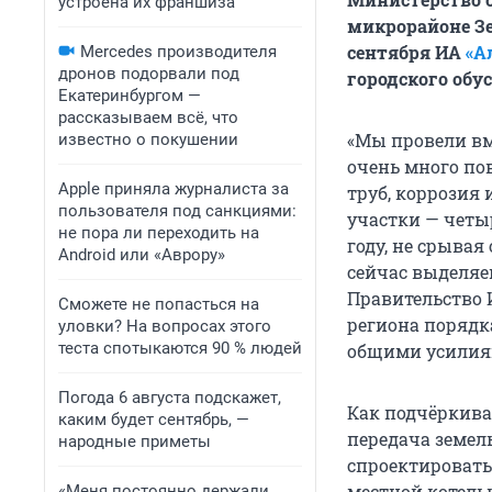
устроена их франшиза
микрорайоне Зе
сентября ИА
«А
Mercedes производителя
дронов подорвали под
городского обу
Екатеринбургом —
рассказываем всё, что
«Мы провели вме
известно о покушении
очень много по
Apple приняла журналиста за
труб, коррозия 
пользователя под санкциями:
участки — четы
не пора ли переходить на
году, не срывая
Android или «Аврору»
сейчас выделяе
Правительство 
Сможете не попасться на
региона порядк
уловки? На вопросах этого
теста спотыкаются 90 % людей
общими усилиям
Погода 6 августа подскажет,
Как подчёркива
каким будет сентябрь, —
передача земель
народные приметы
спроектировать
местной котель
«Меня постоянно держали