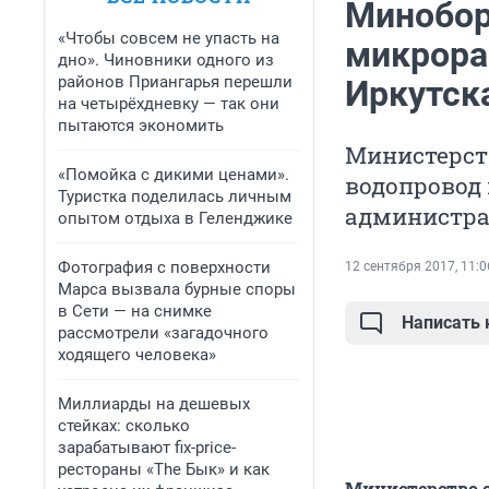
Минобор
«Чтобы совсем не упасть на
микрора
дно». Чиновники одного из
районов Приангарья перешли
Иркутск
на четырёхдневку — так они
пытаются экономить
Министерств
«Помойка с дикими ценами».
водопровод 
Туристка поделилась личным
администра
опытом отдыха в Геленджике
Фотография с поверхности
12 сентября 2017, 11:0
Марса вызвала бурные споры
в Сети — на снимке
Написать
рассмотрели «загадочного
ходящего человека»
Миллиарды на дешевых
стейках: сколько
зарабатывают fix-price-
рестораны «The Бык» и как
Министерство о