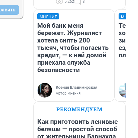
5 262
3
равить
МНЕНИЕ
МНЕНИ
Мой банк меня
Тепло
бережет. Журналист
холод
хотела снять 200
зимой
тысяч, чтобы погасить
ездит
кредит, — к ней домой
плюсы
приехала служба
безопасности
Ксения Владимирская
Автор мнения
РЕКОМЕНДУЕМ
Как приготовить ленивые
беляши — простой способ
от жительницы Барнаула