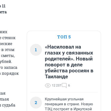
 11
ета
 них
ТОП 5
 стенок
ческие
«Насиловал на
1
 в этом
глазах у связанных
 сметы,
родителей». Новый
ублей.
поворот в деле
о запаса
убийства россиян в
в порядок
Таиланде
12 237
6
ная
ельзя
Крупнейшая угольная
2
генерация в стране. Новую
 судьба
ТЭЦ построят в Иркутской