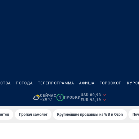
СТВА
ПОГОДА
ТЕЛЕПРОГРАММА
АФИША
ГОРОСКОП
КУРС
USD 80,93
СЕЙЧАС
1
ПРОБКИ
+28°C
EUR 93,19
ентов
Пропал самолет
Крупнейшие продавцы на WB и Ozon
Поч