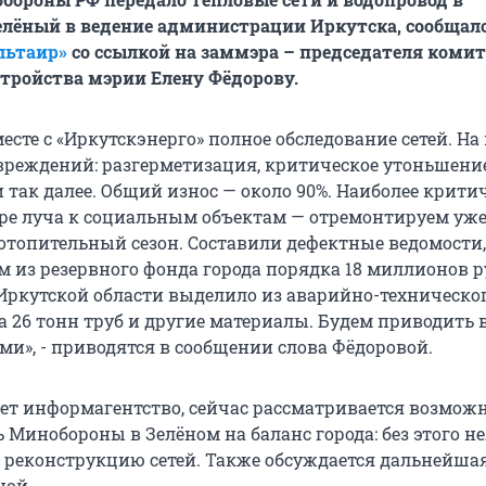
лёный в ведение администрации Иркутска, сообщало
льтаир»
со ссылкой на заммэра – председателя комит
стройства мэрии Елену Фёдорову.
сте с «Иркутскэнерго» полное обследование сетей. На
вреждений: разгерметизация, критическое утоньшение
и так далее. Общий износ — около 90%. Наиболее крити
ре луча к социальным объектам — отремонтируем уже
 отопительный сезон. Составили дефектные ведомости,
м из резервного фонда города порядка 18 миллионов р
Иркутской области выделило из аварийно-техническог
а 26 тонн труб и другие материалы. Будем приводить 
и», - приводятся в сообщении слова Фёдоровой.
ет информагентство, сейчас рассматривается возмож
 Минобороны в Зелёном на баланс города: без этого н
 реконструкцию сетей. Также обсуждается дальнейшая
ной.