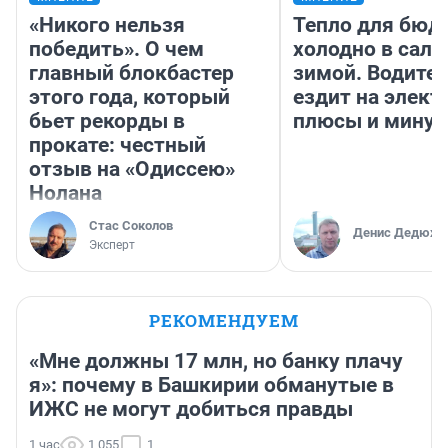
«Никого нельзя
Тепло для бюд
победить». О чем
холодно в сало
главный блокбастер
зимой. Водител
этого года, который
ездит на элект
бьет рекорды в
плюсы и мину
прокате: честный
отзыв на «Одиссею»
Нолана
Стас Соколов
Денис Дедюхи
Эксперт
РЕКОМЕНДУЕМ
«Мне должны 17 млн, но банку плачу
я»: почему в Башкирии обманутые в
ИЖС не могут добиться правды
1 час
1 055
1