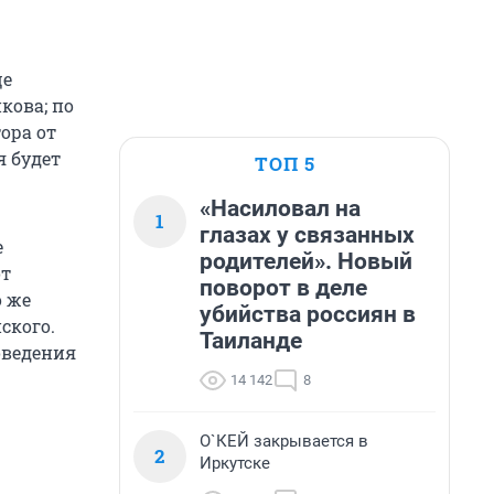
це
кова; по
ора от
я будет
ТОП 5
«Насиловал на
1
глазах у связанных
е
родителей». Новый
от
поворот в деле
о же
убийства россиян в
ского.
Таиланде
оведения
14 142
8
О`КЕЙ закрывается в
2
Иркутске