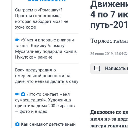
Движени
Сыграем в «Ромашку»?
4 по 7 
Простая головоломка,
которая взбодрит мозг не
путь-20
хуже кофе
Торжественн
«У меня впервые в жизни
такое». Комику Азамату
Мусагалиеву подарили коня в
26 июня 2019, 15:04
Нукутском районе
Написать
Врач предупредил о
смертельной опасности на
даче: что нельзя делать в саду
«Кто-то считает меня
сумасшедшей». Художница
приютила дома 200 жирафов
— фото и видео
Движение по це
июля из-за под
Как снимают детективный
лагеря гоночны