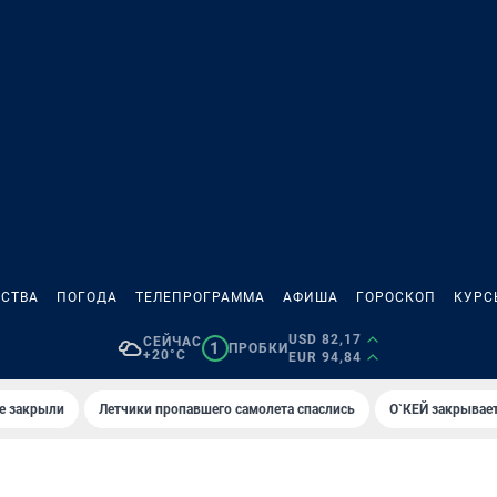
СТВА
ПОГОДА
ТЕЛЕПРОГРАММА
АФИША
ГОРОСКОП
КУРС
USD 82,17
СЕЙЧАС
1
ПРОБКИ
+20°C
EUR 94,84
е закрыли
Летчики пропавшего самолета спаслись
О`КЕЙ закрывает