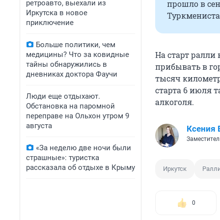
ретроавто, выехали из
прошло в сен
Иркутска в новое
Туркмениста
приключение
Больше политики, чем
На старт ралли
медицины? Что за ковидные
тайны обнаружились в
прибывать в го
дневниках доктора Фаучи
тысяч километро
старта 6 июля 
Люди еще отдыхают.
алкоголя.
Обстановка на паромной
переправе на Ольхон утром 9
августа
Ксения 
Заместител
«За неделю две ночи были
страшные»: туристка
рассказала об отдыхе в Крыму
Иркутск
Ралл
0