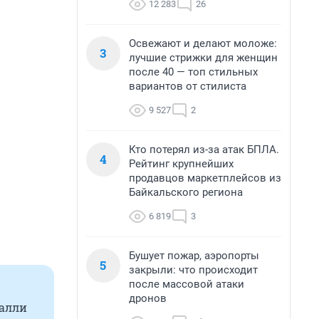
12 283
26
Освежают и делают моложе:
3
лучшие стрижки для женщин
после 40 — топ стильных
вариантов от стилиста
9 527
2
Кто потерял из-за атак БПЛА.
4
Рейтинг крупнейших
продавцов маркетплейсов из
Байкальского региона
6 819
3
Бушует пожар, аэропорты
5
закрыли: что происходит
после массовой атаки
дронов
ралли