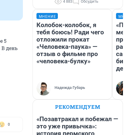
4 883
Обсудить
МНЕНИЕ
МНЕНИ
Колобок-колобок, я
«Поку
тебя боюсь! Ради чего
мешке
отложили прокат
предп
е 5
«Человека-паука» —
расска
 В день
отзыв о фильме про
самом
«человека-булку»
бизне
дешев
Надежда Губарь
РЕКОМЕНДУЕМ
«Позавтракал и побежал —
0
это уже привычка»:
история пермского