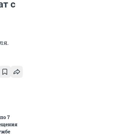
ат с
ля.
по 7
мещения
ужбе