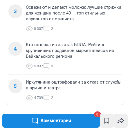
Освежают и делают моложе: лучшие стрижки
3
для женщин после 40 — топ стильных
вариантов от стилиста
8 307
2
Кто потерял из-за атак БПЛА. Рейтинг
4
крупнейших продавцов маркетплейсов из
Байкальского региона
5 837
3
Иркутянина оштрафовали за отказ от службы
5
в армии и театре
4 739
2
0
МНЕНИЕ
МНЕНИЕ
Комментарии
«Спуталась речь, понес
Мой банк меня