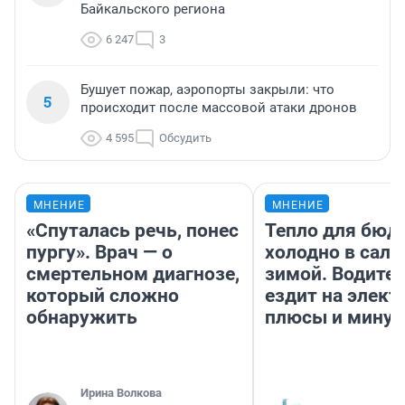
Байкальского региона
6 247
3
Бушует пожар, аэропорты закрыли: что
5
происходит после массовой атаки дронов
4 595
Обсудить
МНЕНИЕ
МНЕНИЕ
«Спуталась речь, понес
Тепло для бюд
пургу». Врач — о
холодно в сало
смертельном диагнозе,
зимой. Водител
который сложно
ездит на элект
обнаружить
плюсы и мину
Ирина Волкова