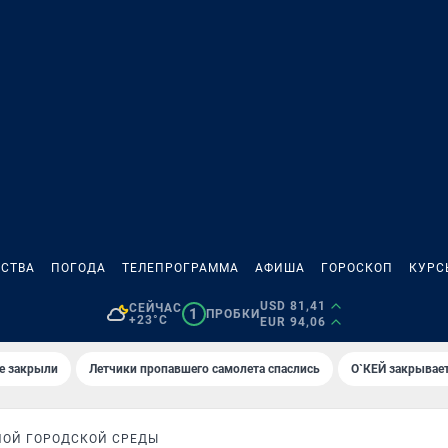
СТВА
ПОГОДА
ТЕЛЕПРОГРАММА
АФИША
ГОРОСКОП
КУРС
USD 81,41
СЕЙЧАС
1
ПРОБКИ
+23°C
EUR 94,06
е закрыли
Летчики пропавшего самолета спаслись
О`КЕЙ закрывает
ОЙ ГОРОДСКОЙ СРЕДЫ