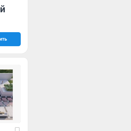
ой
ить