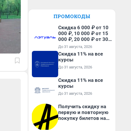
ПРОМОКОДЫ
Скидка 6 000 ₽ от 10
000 ₽, 10 000 ₽ от 15
000 ₽, 20 000 ₽ от 30
000 ₽ и 35 000 ₽ от 50
До 31 августа, 2026
000 ₽ на первый и все
Скидка 11% на все
повторные заказы по
курсы
промокоду НАБЕРИ
До 31 августа, 2026
Скидка 11% на все
курсы
До 31 августа, 2026
Получить скидку на
первую и повторную
покупку билетов на
Яндекс Афише