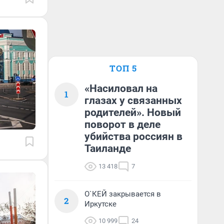
ТОП 5
«Насиловал на
1
глазах у связанных
родителей». Новый
поворот в деле
убийства россиян в
Таиланде
13 418
7
О`КЕЙ закрывается в
2
Иркутске
10 999
24