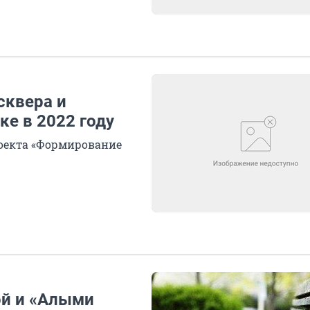
сквера и
ке в 2022 году
оекта «Формирование
ой и «Алыми