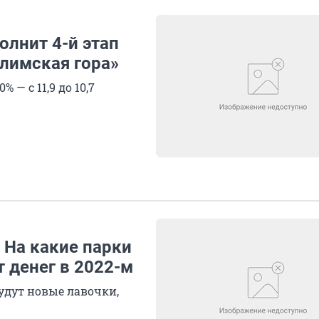
лнит 4-й этап
алимская гора»
— с 11,9 до 10,7
 На какие парки
т денег в 2022-м
будут новые лавочки,