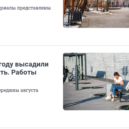
атериалы представлены
году высадили
ть. Работы
ередины августа