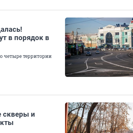
алась!
т в порядок в
го четыре территории
е скверы и
екты