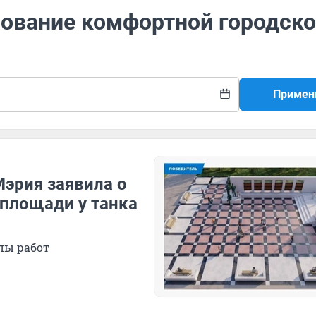
рование комфортной городск
Примен
Мэрия заявила о
 площади у танка
пы работ