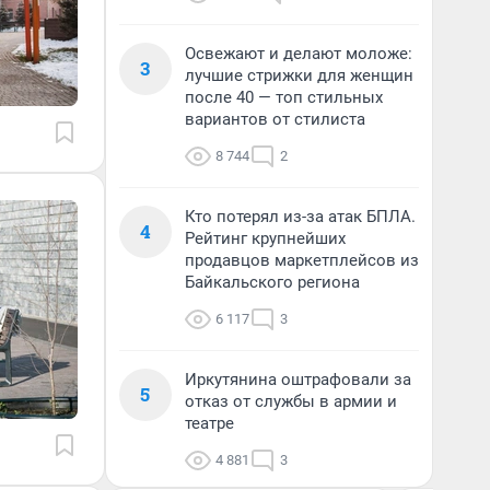
Освежают и делают моложе:
3
лучшие стрижки для женщин
после 40 — топ стильных
вариантов от стилиста
8 744
2
Кто потерял из-за атак БПЛА.
4
Рейтинг крупнейших
продавцов маркетплейсов из
Байкальского региона
6 117
3
Иркутянина оштрафовали за
5
отказ от службы в армии и
театре
4 881
3