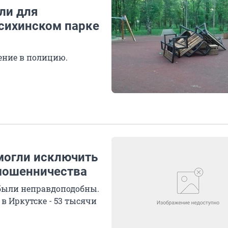
ли для
исихинском парке
ение в полицию.
 могли исключить
мошенничества
 были неправдоподобны.
 в Иркутске - 53 тысячи