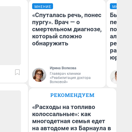
МНЕНИЕ
МНЕНИЕ
«Спуталась речь, понес
Был дол
пургу». Врач — о
пенсия
смертельном диагнозе,
повисш
который сложно
алимен
обнаружить
реальн
разбор
юриста
Ирина Волкова
Главврач клиники
Ма
«Реабилитация доктора
Волковой»
РЕКОМЕНДУЕМ
«Расходы на топливо
колоссальные»: как
многодетная семья едет
на автодоме из Барнаула в