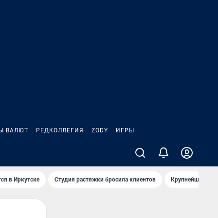
Ы ВАЛЮТ
РЕДКОЛЛЕГИЯ
ZODY
ИГРЫ
ся в Иркутске
Студия растяжки бросила клиентов
Крупнейшие про