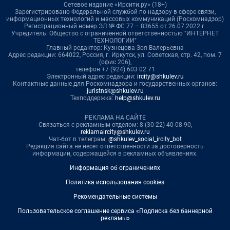
Сетевое издание «Ирсити.ру» (18+)
Зарегистрировано Федеральной службой по надзору в сфере связи,
информационных технологий и массовых коммуникаций (Роскомнадзор)
Регистрационный номер ЭЛ № ФС 77 – 83655 от 26.07.2022 г.
Учредитель: Общество с ограниченной ответственностью "ИНТЕРНЕТ
ТЕХНОЛОГИИ"
Главный редактор: Кузнецова Зоя Валерьевна
Адрес редакции: 664022, Россия, г. Иркутск, ул. Советская, стр. 42, пом. 7
(офис 206),
телефон +7 (924) 603 02 71
Электронный адрес редакции:
ircity@shkulev.ru
Контактные данные для Роскомнадзора и государственных органов:
juristnsk@shkulev.ru
Техподдержка:
help@shkulev.ru
РЕКЛАМА НА САЙТЕ
Связаться с рекламным отделом: 8 (30-22) 40-08-90,
reklamaircity@shkulev.ru
Чат-бот в телеграм:
@shkulev_social_ircity_bot
Редакция сайта не несет ответственности за достоверность
информации, содержащейся в рекламных объявлениях.
Информация об ограничениях
Политика использования cookies
Рекомендательные системы
Пользовательское соглашение сервиса «Подписка без баннерной
рекламы»