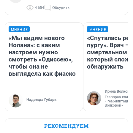
4 654
Обсудить
МНЕНИЕ
МНЕНИЕ
«Мы видим нового
«Спуталась реч
Нолана»: с каким
пургу». Врач — 
настроем нужно
смертельном д
смотреть «Одиссею»,
который слож
чтобы она не
обнаружить
выглядела как фиаско
Ирина Волкова
Главврач клини
Надежда Губарь
«Реабилитация 
Волковой»
РЕКОМЕНДУЕМ