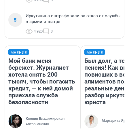
Иркутянина оштрафовали за отказ от службы
5
в армии и театре
4 920
3
МНЕНИЕ
МНЕНИЕ
Мой банк меня
Был долг, а те
бережет. Журналист
пенсия! Как вм
хотела снять 200
повисших в во
тысяч, чтобы погасить
алиментов пол
кредит, — к ней домой
реальные день
приехала служба
разбор иркутск
безопасности
юриста
Ксения Владимирская
Маргарита Яро
Автор мнения