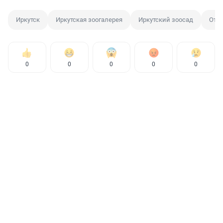
Иркутск
Иркутская зоогалерея
Иркутский зоосад
Отл
0
0
0
0
0