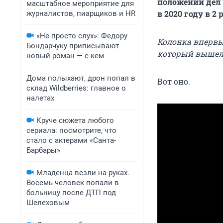
положении дел 
масштабное мероприятие для
в 2020 году в 2
журналистов, пиарщиков и HR
«Не просто слух»: Федору
Колонка вперв
Бондарчуку приписывают
который вышел 
новый роман — с кем
Дома полыхают, дрон попал в
Вот оно.
склад Wildberries: главное о
налетах
Круче сюжета любого
сериала: посмотрите, что
стало с актерами «Санта-
Барбары»
Младенца везли на руках.
Восемь человек попали в
больницу после ДТП под
Шелеховым