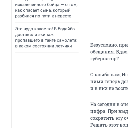
искалеченного бойца — о том,
как спасает сына, который
разбился по пути к невесте
Это чудо какое-то! В Бодайбо
доставили экипаж
пропавшего в тайге самолета:
Безусловно, пр
в каком состоянии летчики
обещания. Вдвой
губернатор?
Спасибо вам, Иг
ними теперь де
и в них не восп
На сегодня в оч
цифра. При выда
сократить эту о
Решать этот во