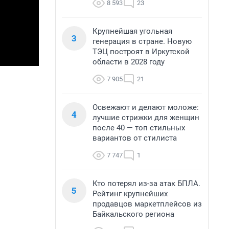
8 593
23
Крупнейшая угольная
3
генерация в стране. Новую
ТЭЦ построят в Иркутской
области в 2028 году
7 905
21
Освежают и делают моложе:
4
лучшие стрижки для женщин
после 40 — топ стильных
вариантов от стилиста
7 747
1
Кто потерял из-за атак БПЛА.
5
Рейтинг крупнейших
продавцов маркетплейсов из
Байкальского региона