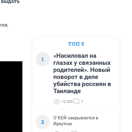
е выдать
ли,
ТОП 5
«Насиловал на
1
глазах у связанных
родителей». Новый
поворот в деле
убийства россиян в
Таиланде
12 526
7
О`КЕЙ закрывается в
2
Иркутске