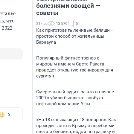
болезнями овощей —
советы
 жильё
ь, что
21 час
13 570
5
 2022
Как приготовить ленивые беляши —
простой способ от жительницы
Барнаула
Популярный фитнес-тренер с
мировым именем Света Ракета
проведет открытую тренировку для
сургутян
Смертельный аудит: за что в начале
2000-х убили бывшего главбуха
нефтяной компании Уфы
0
«На 18 отдыхающих 18 поваров». Как
проходит лето в Крыму с перебоями
света и бензина, водой по графику и