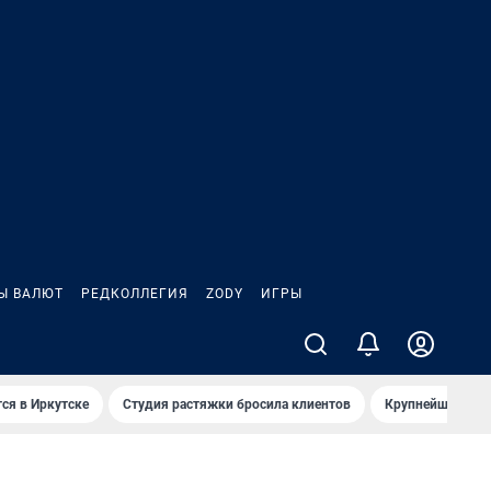
Ы ВАЛЮТ
РЕДКОЛЛЕГИЯ
ZODY
ИГРЫ
ся в Иркутске
Студия растяжки бросила клиентов
Крупнейшие про