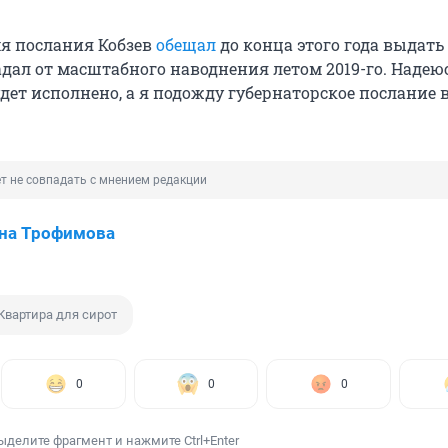
мя послания Кобзев
обещал
до конца этого года выдать
адал от масштабного наводнения летом 2019-го. Надеюс
дет исполнено, а я подожду губернаторское послание в
т не совпадать с мнением редакции
на Трофимова
Квартира для сирот
0
0
0
ыделите фрагмент и нажмите Ctrl+Enter