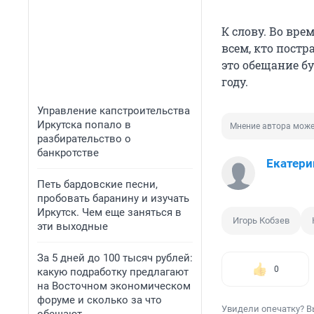
К слову. Во вре
всем, кто постр
это обещание бу
году.
Управление капстроительства
Иркутска попало в
Мнение автора може
разбирательство о
банкротстве
Екатери
Петь бардовские песни,
пробовать баранину и изучать
Иркутск. Чем еще заняться в
Игорь Кобзев
эти выходные
За 5 дней до 100 тысяч рублей:
0
какую подработку предлагают
на Восточном экономическом
форуме и сколько за что
Увидели опечатку? В