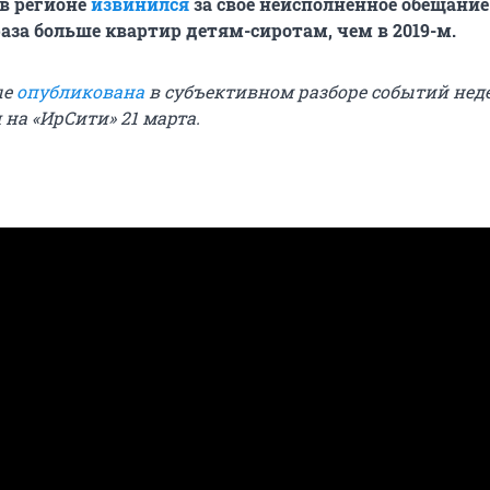
в регионе
извинился
за своё неисполненное обещани
 раза больше квартир детям-сиротам, чем в 2019-м.
ые
опубликована
в субъективном разборе событий неде
на «ИрСити» 21 марта.