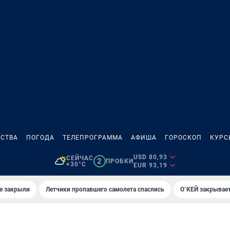
СТВА
ПОГОДА
ТЕЛЕПРОГРАММА
АФИША
ГОРОСКОП
КУРС
USD 80,93
СЕЙЧАС
2
ПРОБКИ
+30°C
EUR 93,19
е закрыли
Летчики пропавшего самолета спаслись
О`КЕЙ закрывает