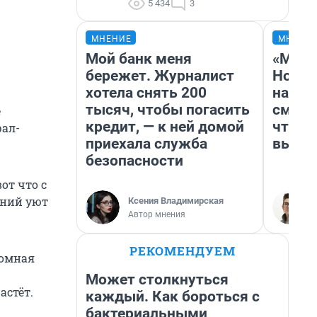
5 434
3
МНЕНИЕ
МНЕНИ
Мой банк меня
«Мы в
бережет. Журналист
Нолан
хотела снять 200
настр
тысяч, чтобы погасить
смотр
е
кредит, — к ней домой
чтобы
рал-
приехала служба
выгля
безопасности
от что с
шний уют
Ксения Владимирская
Автор мнения
РЕКОМЕНДУЕМ
ромная
Может столкнуться
астёт.
каждый. Как бороться с
бактериальными