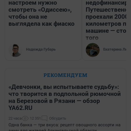
настроем нужно
недофинансиро
смотреть «Одиссею»,
Путешественн
чтобы она не
проехали 2000
выглядела как фиаско
километров по 
машине — стои
того
Надежда Губарь
Екатерина Лит
РЕКОМЕНДУЕМ
«Девчонки, вы испытываете судьбу»:
что творится в подпольной рюмочной
на Березовой в Рязани — обзор
YA62.RU
22 часа
12 351
Обсудить
Одна банка — три вкуса: рецепт овощного ассорти на
зиму для жителей Архангельской области