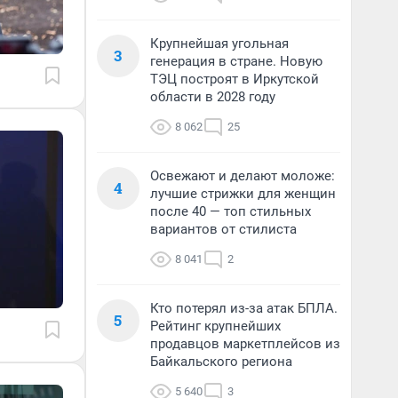
Крупнейшая угольная
3
генерация в стране. Новую
ТЭЦ построят в Иркутской
области в 2028 году
8 062
25
Освежают и делают моложе:
4
лучшие стрижки для женщин
после 40 — топ стильных
вариантов от стилиста
8 041
2
Кто потерял из-за атак БПЛА.
5
Рейтинг крупнейших
продавцов маркетплейсов из
Байкальского региона
5 640
3