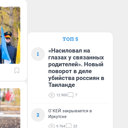
ТОП 5
«Насиловал на
1
глазах у связанных
родителей». Новый
поворот в деле
убийства россиян в
Таиланде
12 900
7
О`КЕЙ закрывается в
2
Иркутске
9 764
23