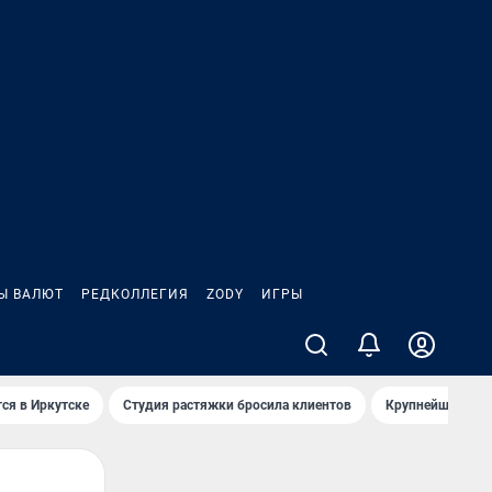
Ы ВАЛЮТ
РЕДКОЛЛЕГИЯ
ZODY
ИГРЫ
ся в Иркутске
Студия растяжки бросила клиентов
Крупнейшие про