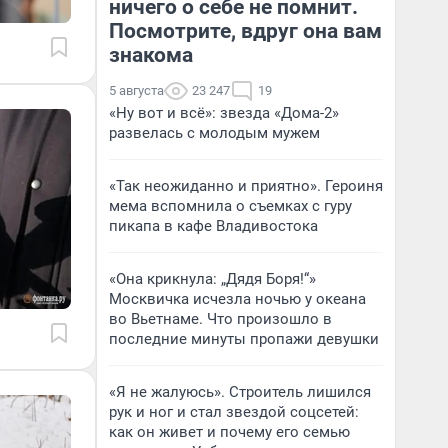
ничего о себе не помнит.
Посмотрите, вдруг она вам
знакома
5 августа
23 247
19
«Ну вот и всё»: звезда «Дома-2»
развелась с молодым мужем
«Так неожиданно и приятно». Героиня
мема вспомнила о съемках с гуру
пикапа в кафе Владивостока
«Она крикнула: „Дядя Боря!“»
Москвичка исчезла ночью у океана
во Вьетнаме. Что произошло в
последние минуты пропажи девушки
«Я не жалуюсь». Строитель лишился
рук и ног и стал звездой соцсетей:
как он живет и почему его семью