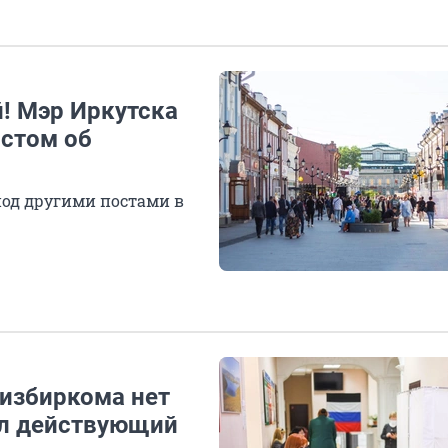
й! Мэр Иркутска
остом об
под другими постами в
лизбиркома нет
ал действующий