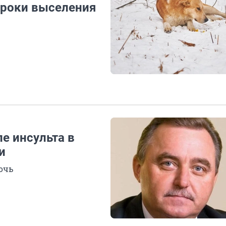
сроки выселения
е инсульта в
и
очь