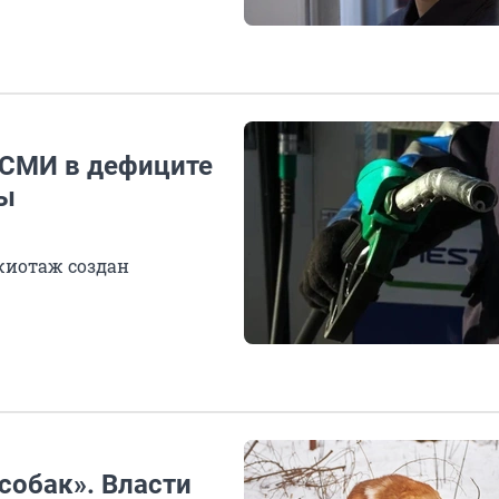
 СМИ в дефиците
ты
жиотаж создан
собак». Власти