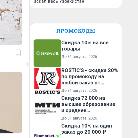
искал весь Узбекистан
ПРОМОКОДЫ
Скидка 10% на все
товары
До 31 августа, 2026
ROSTIC'S - скидка 20%
по промокоду на
любой заказ от
3199₽!
До 31 августа, 2026
Скидка 72 000 на
высшее образование
и среднее
специальное
До 31 августа, 2026
образование в
Скидка 10% на один
первый год обучения
заказ до 20 000 ₽