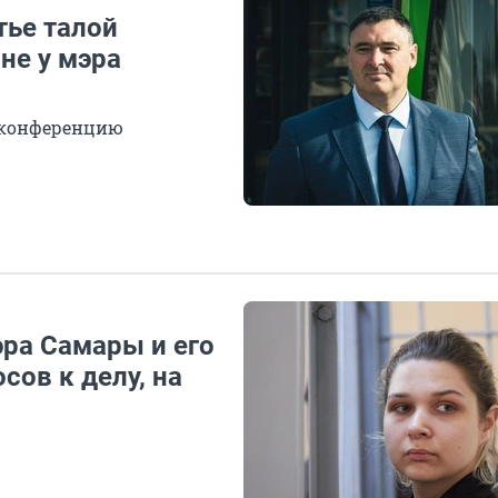
тье талой
не у мэра
-конференцию
эра Самары и его
сов к делу, на