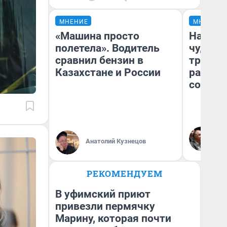
МНЕНИЕ
МНЕНИЕ
«Машина просто
Наслед
полетела». Водитель
чудом 
сравнил бензин в
трансп
Казахстане и России
разнес
советс
Ол
Бл
Анатолий Кузнецов
вл
би
РЕКОМЕНДУЕМ
В уфимский приют
привезли пермячку
Марину, которая почти