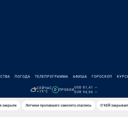
СТВА
ПОГОДА
ТЕЛЕПРОГРАММА
АФИША
ГОРОСКОП
КУРС
USD 81,41
СЕЙЧАС
0
ПРОБКИ
+19°C
EUR 94,06
е закрыли
Летчики пропавшего самолета спаслись
О`КЕЙ закрывает