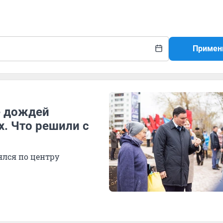
Примен
е дождей
х. Что решили с
ялся по центру