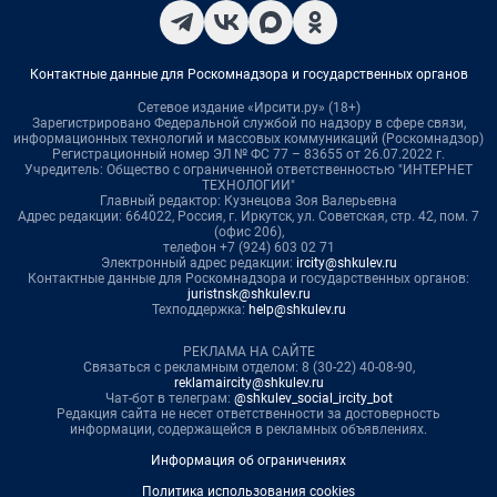
Контактные данные для Роскомнадзора и государственных органов
Сетевое издание «Ирсити.ру» (18+)
Зарегистрировано Федеральной службой по надзору в сфере связи,
информационных технологий и массовых коммуникаций (Роскомнадзор)
Регистрационный номер ЭЛ № ФС 77 – 83655 от 26.07.2022 г.
Учредитель: Общество с ограниченной ответственностью "ИНТЕРНЕТ
ТЕХНОЛОГИИ"
Главный редактор: Кузнецова Зоя Валерьевна
Адрес редакции: 664022, Россия, г. Иркутск, ул. Советская, стр. 42, пом. 7
(офис 206),
телефон +7 (924) 603 02 71
Электронный адрес редакции:
ircity@shkulev.ru
Контактные данные для Роскомнадзора и государственных органов:
juristnsk@shkulev.ru
Техподдержка:
help@shkulev.ru
РЕКЛАМА НА САЙТЕ
Связаться с рекламным отделом: 8 (30-22) 40-08-90,
reklamaircity@shkulev.ru
Чат-бот в телеграм:
@shkulev_social_ircity_bot
Редакция сайта не несет ответственности за достоверность
информации, содержащейся в рекламных объявлениях.
Информация об ограничениях
Политика использования cookies