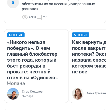
5
обесточены из-за несанкционированных
раскопок
4 934
27
МНЕНИЕ
МНЕНИЕ
«Никого нельзя
Как вернуть де
победить». О чем
после закрыти
главный блокбастер
ипотеки? Эксп
этого года, который
назвала способ
бьет рекорды в
котором знают
прокате: честный
не все
отзыв на «Одиссею»
Нолана
Стас Соколов
Анна Ермакова
Эксперт