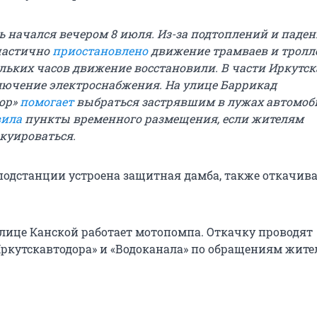
 начался вечером 8 июля. Из-за подтоплений и паде
частично
приостановлено
движение трамваев и тролл
ольких часов движение восстановили. В части Иркутск
ючение электроснабжения. На улице Баррикад
ор»
помогает
выбраться застрявшим в лужах автомоб
вила
пункты временного размещения, если жителям
акуироваться.
подстанции устроена защитная дамба, также откачива
 улице Канской работает мотопомпа. Откачку проводят
ркутскавтодора» и «Водоканала» по обращениям жите