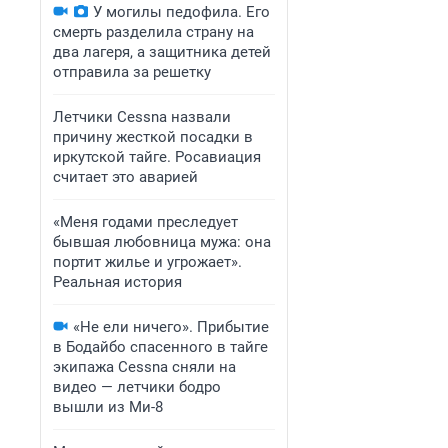
У могилы педофила. Его
смерть разделила страну на
два лагеря, а защитника детей
отправила за решетку
Летчики Cessna назвали
причину жесткой посадки в
иркутской тайге. Росавиация
считает это аварией
«Меня годами преследует
бывшая любовница мужа: она
портит жилье и угрожает».
Реальная история
«Не ели ничего». Прибытие
в Бодайбо спасенного в тайге
экипажа Cessna сняли на
видео — летчики бодро
вышли из Ми-8