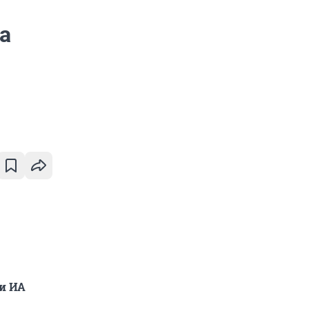
а
ли ИА