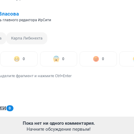
Власова
ь главного редактора ИрСити
а
Карла Либкнехта
0
0
0
ыделите фрагмент и нажмите Ctrl+Enter
ИИ
0
Пока нет ни одного комментария.
Начните обсуждение первым!