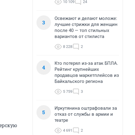
10 109
24
Освежают и делают моложе:
3
лучшие стрижки для женщин
после 40 — топ стильных
вариантов от стилиста
8 228
2
Кто потерял из-за атак БПЛА.
4
Рейтинг крупнейших
продавцов маркетплейсов из
Байкальского региона
5 759
3
Иркутянина оштрафовали за
5
отказ от службы в армии и
театре
черскую
4 691
2