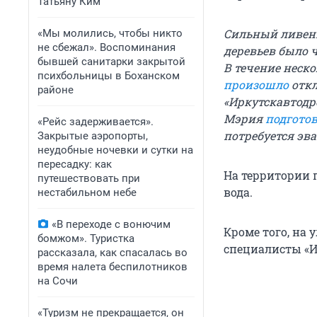
Татьяну Ким
Сильный ливень
«Мы молились, чтобы никто
не сбежал». Воспоминания
деревьев было 
бывшей санитарки закрытой
В течение неск
психбольницы в Боханском
произошло
откл
районе
«Иркутскавтодр
Мэрия
подгото
«Рейс задерживается».
потребуется эв
Закрытые аэропорты,
неудобные ночевки и сутки на
пересадку: как
На территории 
путешествовать при
вода.
нестабильном небе
«В переходе с вонючим
Кроме того, на
бомжом». Туристка
специалисты «И
рассказала, как спасалась во
время налета беспилотников
на Сочи
«Туризм не прекращается, он