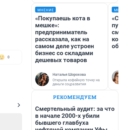
МНЕНИЕ
МНЕНИ
«Покупаешь кота в
«Спут
мешке»:
пургу»
предприниматель
смерт
рассказала, как на
котор
самом деле устроен
обнар
бизнес со складами
0
дешевых товаров
Наталья Шорохова
Открыла кофейную точку на
деньги соцразвития
РЕКОМЕНДУЕМ
Смертельный аудит: за что
в начале 2000-х убили
бывшего главбуха
нефтяной компании Уфы