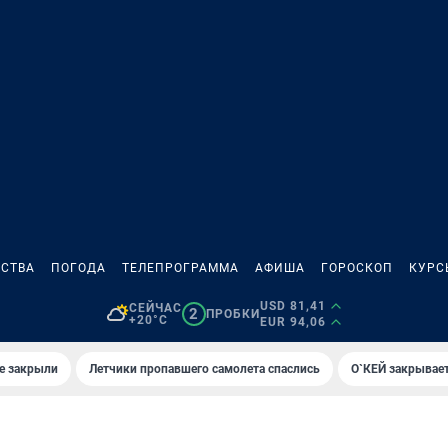
СТВА
ПОГОДА
ТЕЛЕПРОГРАММА
АФИША
ГОРОСКОП
КУРС
USD 81,41
СЕЙЧАС
2
ПРОБКИ
+20°C
EUR 94,06
е закрыли
Летчики пропавшего самолета спаслись
О`КЕЙ закрывает