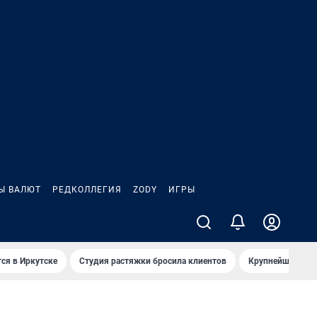
Ы ВАЛЮТ
РЕДКОЛЛЕГИЯ
ZODY
ИГРЫ
ся в Иркутске
Студия растяжки бросила клиентов
Крупнейшие про