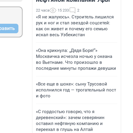
22 часа
15 233
2
«Я не жалуюсь». Строитель лишился
рук и ног и стал звездой соцсетей:
равить
как он живет и почему его семью
искал весь Узбекистан
«Она крикнула: „Дядя Боря!“»
Москвичка исчезла ночью у океана
во Вьетнаме. Что произошло в
последние минуты пропажи девушки
«Все еще в шоке»: сыну Трусовой
исполнился год — трогательный пост
и фото
«С гордостью говорю, что я
деревенский»: зачем северянин
оставил нефтяную компанию и
переехал в глушь на Алтай