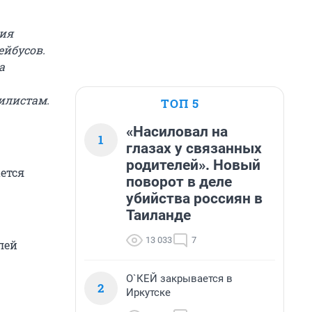
ния
ейбусов.
а
илистам.
ТОП 5
«Насиловал на
1
глазах у связанных
родителей». Новый
ется
поворот в деле
убийства россиян в
Таиланде
13 033
7
лей
О`КЕЙ закрывается в
2
Иркутске