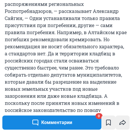
распоряжениями региональных
Роспотребнадзоров, — рассказывает Александр
Сайгин, — Одни устанавливали только правила
присутствия при погребении, другие — сами
правила погребения. Например, в Алтайском крае
погибших рекомендовали кремировать. Но
рекомендация не носит обязательного характера,
а стандартов нет. Да и территории кладбищ в
российских городах стали осваиваться
существенно быстрее, чем ранее. Это требовало
собирать отдельно депутатов муниципалитетов,
которые давали бы разрешение на выделение
новых земельных участков под новые
захоронения или даже новые кладбища. А
поскольку после принятия новых изменений в
российское законодательство по поводу
0
деятельности муниципалитетов эти самые
Комментарии
муниципалитеты становятся никем, то и смысла
оставлять им полномочия в таком важном деле,