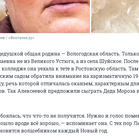
ев / «Фонтанка.ру»
 дедушкой общая родина — Вологодская область. Тольк
вна не из Великого Устюга, а из села Шуйское. После
колледже она уехала к тете в Ростовскую область. Там
ским садом обратила внимание на харизматичную 1
у, речь которой отличалась оканьем, характерным дл
ов. Так Алексеевой предложили сыграть Деда Мороза 
боялась, что что-то не получится. Нужно и голос поме
ошло вроде всё хорошо, — вспоминает она. С тех пор 
ановится волшебником каждый Новый год.