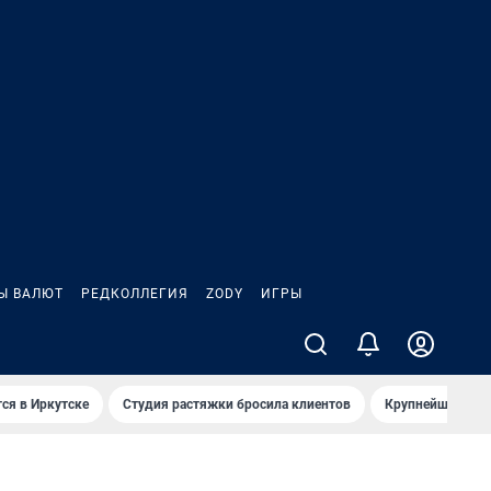
Ы ВАЛЮТ
РЕДКОЛЛЕГИЯ
ZODY
ИГРЫ
ся в Иркутске
Студия растяжки бросила клиентов
Крупнейшие про