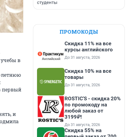
студенты
ПРОМОКОДЫ
Скидка 11% на все
курсы английского
о
До 31 августа, 2026
 учебы в
Скидка 10% на все
9-летнюю
товары
я
До 31 августа, 2026
в первый
ROSTIC'S - скидка 20%
по промокоду на
любой заказ от
нять, и
3199₽!
Людмила
До 31 августа, 2026
Скидка 55% на
первый заказ от 700