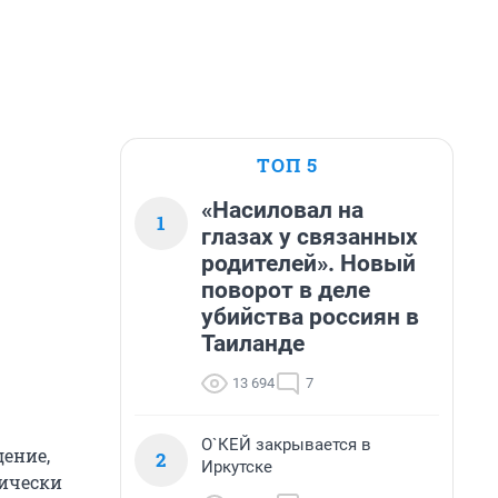
ТОП 5
«Насиловал на
1
глазах у связанных
родителей». Новый
поворот в деле
убийства россиян в
Таиланде
13 694
7
О`КЕЙ закрывается в
дение,
2
Иркутске
дически