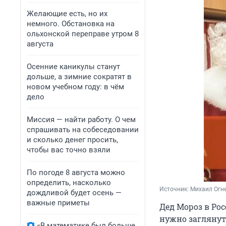
Желающие есть, но их
немного. Обстановка на
ольхонской переправе утром 8
августа
Осенние каникулы станут
дольше, а зимние сократят в
новом учебном году: в чём
дело
Миссия — найти работу. О чем
спрашивать на собеседовании
и сколько денег просить,
чтобы вас точно взяли
По погоде 8 августа можно
определить, насколько
Источник: 
Михаил Огне
дождливой будет осень —
важные приметы
Дед Мороз в Ро
нужно заглянут
«В математике был больше