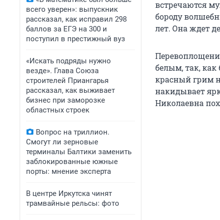
встречаются му
всего уверен»: выпускник
бороду волшебн
рассказал, как исправил 298
лет. Она ждет д
баллов за ЕГЭ на 300 и
поступил в престижный вуз
Перевоплощение
«Искать подряды нужно
белым, так, как
везде». Глава Союза
красный грим н
строителей Приангарья
рассказал, как выживает
накидывает ярк
бизнес при заморозке
Николаевна пох
областных строек
Вопрос на триллион.
Смогут ли зерновые
терминалы Балтики заменить
заблокированные южные
порты: мнение эксперта
В центре Иркутска чинят
трамвайные рельсы: фото