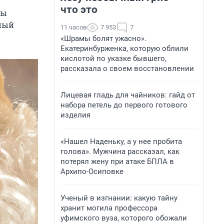
что это
бы
ный
11 часов
7 953
7
«Шрамы болят ужасно».
Екатеринбурженка, которую облили
кислотой по указке бывшего,
рассказала о своем восстановлении
Лицевая гладь для чайников: гайд от
набора петель до первого готового
изделия
«Нашел Наденьку, а у нее пробита
голова». Мужчина рассказал, как
потерял жену при атаке БПЛА в
Архипо-Осиповке
Ученый в изгнании: какую тайну
хранит могила профессора
уфимского вуза, которого обожали