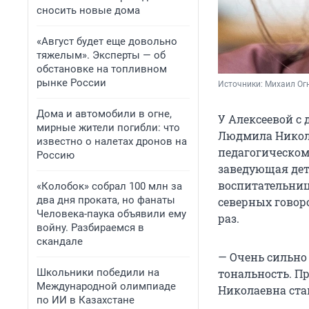
сносить новые дома
«Август будет еще довольно
тяжелым». Эксперты — об
обстановке на топливном
рынке России
Источники: 
Михаил Огн
Дома и автомобили в огне,
У Алексеевой с
мирные жители погибли: что
Людмила Николае
известно о налетах дронов на
педагогическом 
Россию
заведующая дет
воспитательниц
«Колобок» собрал 100 млн за
два дня проката, но фанаты
северных говор
Человека-паука объявили ему
раз.
войну. Разбираемся в
скандале
— Очень сильно 
Школьники победили на
тональность. Пр
Международной олимпиаде
Николаевна ст
по ИИ в Казахстане