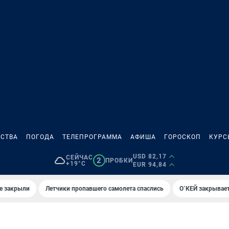
СТВА
ПОГОДА
ТЕЛЕПРОГРАММА
АФИША
ГОРОСКОП
КУРС
USD 82,17
СЕЙЧАС
2
ПРОБКИ
+19°C
EUR 94,84
е закрыли
Летчики пропавшего самолета спаслись
О`КЕЙ закрывает