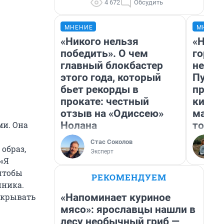
4 672
Обсудить
МНЕНИЕ
МНЕНИ
«Никого нельзя
«Нет 
победить». О чем
городо
главный блокбастер
недоф
этого года, который
Путеш
бьет рекорды в
проех
прокате: честный
килом
отзыв на «Одиссею»
машин
Нолана
того
ми. Она
Стас Соколов
образ,
Эксперт
«Я
 чтобы
РЕКОМЕНДУЕМ
нника.
«Напоминает куриное
скрывать
мясо»: ярославцы нашли в
лесу необычный гриб —