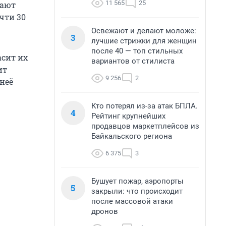
11 565
25
вают
чти 30
Освежают и делают моложе:
3
лучшие стрижки для женщин
после 40 — топ стильных
асит их
вариантов от стилиста
ит
9 256
2
неё
Кто потерял из-за атак БПЛА.
4
Рейтинг крупнейших
продавцов маркетплейсов из
Байкальского региона
6 375
3
Бушует пожар, аэропорты
5
закрыли: что происходит
после массовой атаки
дронов