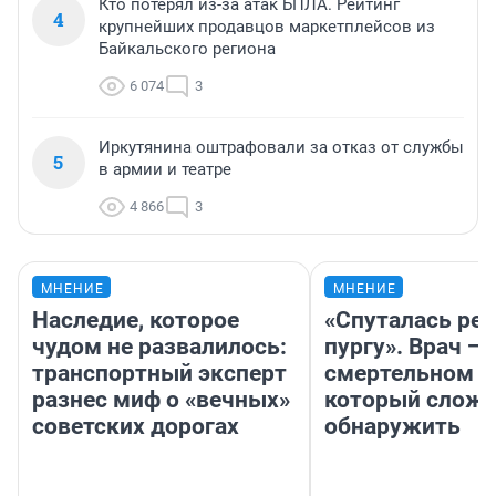
Кто потерял из-за атак БПЛА. Рейтинг
4
крупнейших продавцов маркетплейсов из
Байкальского региона
6 074
3
Иркутянина оштрафовали за отказ от службы
5
в армии и театре
4 866
3
МНЕНИЕ
МНЕНИЕ
Наследие, которое
«Спуталась реч
чудом не развалилось:
пургу». Врач — 
транспортный эксперт
смертельном д
разнес миф о «вечных»
который слож
советских дорогах
обнаружить