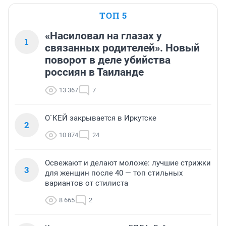
ТОП 5
«Насиловал на глазах у
1
связанных родителей». Новый
поворот в деле убийства
россиян в Таиланде
13 367
7
О`КЕЙ закрывается в Иркутске
2
10 874
24
Освежают и делают моложе: лучшие стрижки
3
для женщин после 40 — топ стильных
вариантов от стилиста
8 665
2