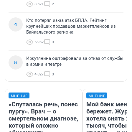
8 521
2
Кто потерял из-за атак БПЛА. Рейтинг
4
крупнейших продавцов маркетплейсов из
Байкальского региона
5 962
3
Иркутянина оштрафовали за отказ от службы
5
в армии и театре
4 827
3
МНЕНИЕ
МНЕНИЕ
«Спуталась речь, понес
Мой банк меня
пургу». Врач — о
бережет. Журн
смертельном диагнозе,
хотела снять 2
который сложно
тысяч, чтобы п