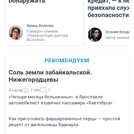
обнаружить
кредит, — к не
приехала служ
безопасности
Ирина Волкова
Главврач клиники
Ксения Владим
«Реабилитация доктора
Автор мнения
Волковой»
РЕКОМЕНДУЕМ
Соль земли забайкальской.
Нижегородцевы
9 часов
7 299
7
«Четыре месяца больничных»: в Ярославле
автомобилист изувечил пассажира «Яавтобуса»
Как приготовить фаршированные перцы — простой
рецепт от жительницы Барнаула