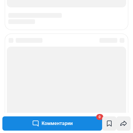
РЕКЛАМА НА САЙТЕ
Связаться с рекламным отделом: 8 (30-22) 40-08-90,
reklamaircity@shkulev.ru
Чат-бот в телеграм:
@shkulev_social_ircity_bot
Редакция сайта не несет ответственности за достоверность
информации, содержащейся в рекламных объявлениях.
Информация об ограничениях
Политика использования cookies
Рекомендательные системы
Пользовательское соглашение сервиса «Подписка без баннерной
рекламы»
Политика конфиденциальности и обработки персональных данных и
правила использования сайта
0
Комментарии
© ООО «Сеть городских порталов»
© ООО «Интернет Технологии»