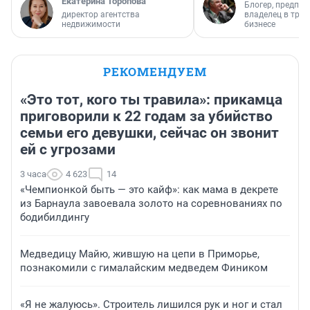
Екатерина Торопова
Блогер, предпри
директор агентства
владелец в тра
недвижимости
бизнесе
РЕКОМЕНДУЕМ
«Это тот, кого ты травила»: прикамца
приговорили к 22 годам за убийство
семьи его девушки, сейчас он звонит
ей с угрозами
3 часа
4 623
14
«Чемпионкой быть — это кайф»: как мама в декрете
из Барнаула завоевала золото на соревнованиях по
бодибилдингу
Медведицу Майю, жившую на цепи в Приморье,
познакомили с гималайским медведем Фиником
«Я не жалуюсь». Строитель лишился рук и ног и стал