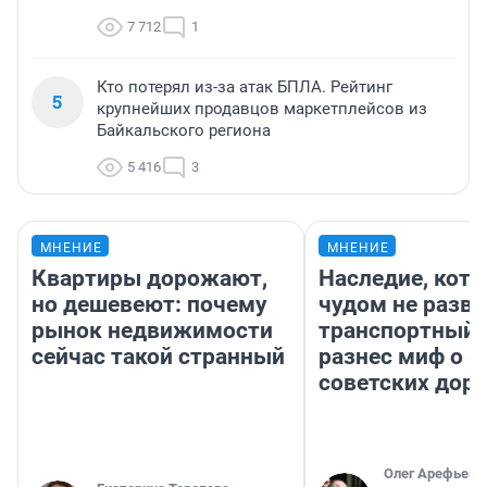
7 712
1
Кто потерял из-за атак БПЛА. Рейтинг
5
крупнейших продавцов маркетплейсов из
Байкальского региона
5 416
3
МНЕНИЕ
МНЕНИЕ
Квартиры дорожают,
Наследие, кото
но дешевеют: почему
чудом не разва
рынок недвижимости
транспортный 
сейчас такой странный
разнес миф о 
советских доро
Олег Арефьев