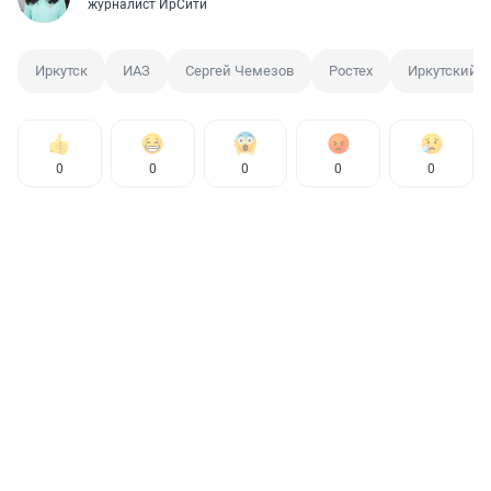
журналист ИрСити
Иркутск
ИАЗ
Сергей Чемезов
Ростех
Иркутский 
0
0
0
0
0