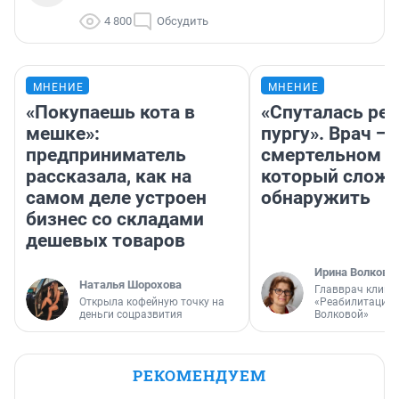
4 800
Обсудить
МНЕНИЕ
МНЕНИЕ
«Покупаешь кота в
«Спуталась реч
мешке»:
пургу». Врач — 
предприниматель
смертельном д
рассказала, как на
который слож
самом деле устроен
обнаружить
бизнес со складами
дешевых товаров
Ирина Волкова
Наталья Шорохова
Главврач клини
Открыла кофейную точку на
«Реабилитация 
деньги соцразвития
Волковой»
РЕКОМЕНДУЕМ