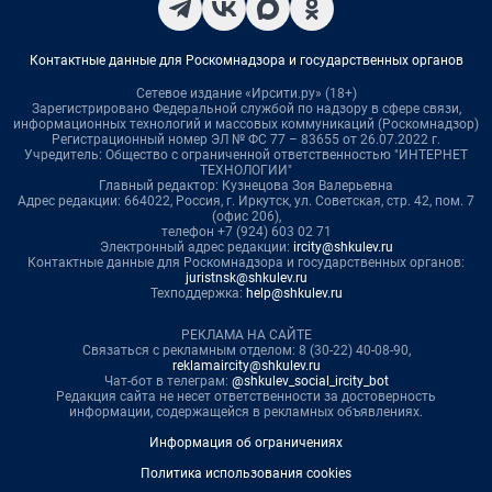
Контактные данные для Роскомнадзора и государственных органов
Сетевое издание «Ирсити.ру» (18+)
Зарегистрировано Федеральной службой по надзору в сфере связи,
информационных технологий и массовых коммуникаций (Роскомнадзор)
Регистрационный номер ЭЛ № ФС 77 – 83655 от 26.07.2022 г.
Учредитель: Общество с ограниченной ответственностью "ИНТЕРНЕТ
ТЕХНОЛОГИИ"
Главный редактор: Кузнецова Зоя Валерьевна
Адрес редакции: 664022, Россия, г. Иркутск, ул. Советская, стр. 42, пом. 7
(офис 206),
телефон +7 (924) 603 02 71
Электронный адрес редакции:
ircity@shkulev.ru
Контактные данные для Роскомнадзора и государственных органов:
juristnsk@shkulev.ru
Техподдержка:
help@shkulev.ru
РЕКЛАМА НА САЙТЕ
Связаться с рекламным отделом: 8 (30-22) 40-08-90,
reklamaircity@shkulev.ru
Чат-бот в телеграм:
@shkulev_social_ircity_bot
Редакция сайта не несет ответственности за достоверность
информации, содержащейся в рекламных объявлениях.
Информация об ограничениях
Политика использования cookies