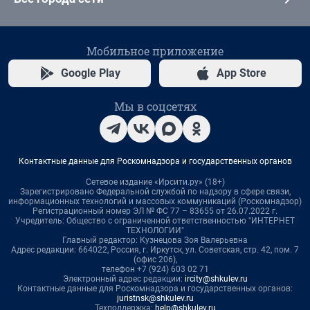
Мобильное приложение
Google Play
App Store
Мы в соцсетях
Контактные данные для Роскомнадзора и государственных органов
Сетевое издание «Ирсити.ру» (18+)
Зарегистрировано Федеральной службой по надзору в сфере связи,
информационных технологий и массовых коммуникаций (Роскомнадзор)
Регистрационный номер ЭЛ № ФС 77 – 83655 от 26.07.2022 г.
Учредитель: Общество с ограниченной ответственностью "ИНТЕРНЕТ
ТЕХНОЛОГИИ"
Главный редактор: Кузнецова Зоя Валерьевна
Адрес редакции: 664022, Россия, г. Иркутск, ул. Советская, стр. 42, пом. 7
(офис 206),
телефон +7 (924) 603 02 71
Электронный адрес редакции:
ircity@shkulev.ru
Контактные данные для Роскомнадзора и государственных органов:
juristnsk@shkulev.ru
Техподдержка:
help@shkulev.ru