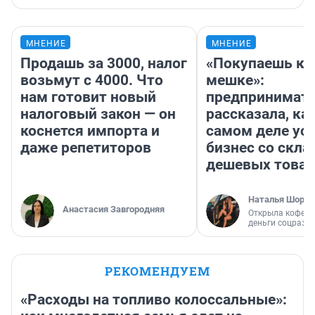
МНЕНИЕ
МНЕНИЕ
Продашь за 3000, налог
«Покупаешь ко
возьмут с 4000. Что
мешке»:
нам готовит новый
предпринимат
налоговый закон — он
рассказала, как
коснется импорта и
самом деле ус
даже репетиторов
бизнес со скл
дешевых това
Наталья Шорох
Анастасия Завгородняя
Открыла кофейн
деньги соцразв
РЕКОМЕНДУЕМ
«Расходы на топливо колоссальные»: