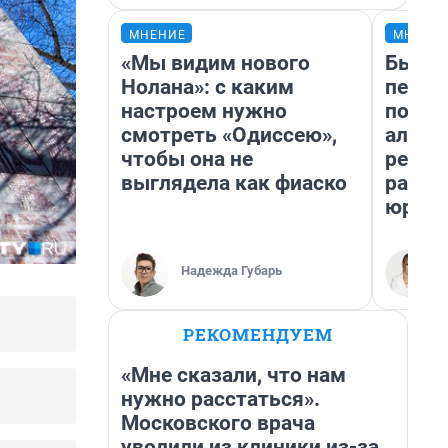
МНЕНИЕ
МНЕНИ
«Мы видим нового
Был до
Нолана»: с каким
пенси
настроем нужно
повис
смотреть «Одиссею»,
алиме
чтобы она не
реаль
выглядела как фиаско
разбо
юрист
Надежда Губарь
РЕКОМЕНДУЕМ
«Мне сказали, что нам
нужно расстаться».
Московского врача
уволили из клиники из-за