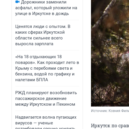
Дорожники заменили
асфальт, который уложили на
улице в Иркутске в дождь
Ценятся люди с опытом. В
каких сферах Иркутской
области сильнее всего
выросла зарплата
«На 18 отдыхающих 18
поваров». Как проходит лето в
Крыму с перебоями света и
бензина, водой по графику и
налетами БПЛА
РЖД планируют возобновить
пассажирское движение
между Иркутском и Пекином
Источник: 
Ксения Фил
Надвигается волна пугающих
вирусов — ученые
Иркутск по сра
потребовали срочно усилить