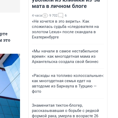
мата в личном блоге
4 часа
9 702
6
«Не хочется в это верить». Как
сложилась судьба «следователя на
золотом Lexus» после скандала в
арте
Екатеринбурге
м это
«Мы начали в самое нестабильное
время»: как многодетная мама из
Архангельска создала свой бизнес
«Расходы на топливо колоссальные»:
как многодетная семья едет на
автодоме из Барнаула в Турцию —
фото
Знаменитая тикток-блогер,
рассказывавшая о борьбе с редкой
формой рака, умерла в возрасте 26