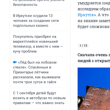
умудряется соед
безопасность
исследуем обра
Иркутск
». А чт
В Иркутске осудили 13
на знание заме
человек за создание сети
подпольных казино
будет сложнова
Покупатель приобрел на
маркетплейсе новенький
1 / 13
телевизор, а вместе с ним —
кучу проблем
Сначала очень 
людей с открыт
«Лёд был на лобовом
стекле». Спасённые в
Приангарье лётчики
рассказали, как выживали
почти трое суток в тайге
С 1 сентября детей будут
возить в автобусах по новым
правилам — что важно знать