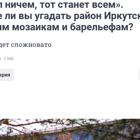
 ничем, тот станет всем».
 ли вы угадать район Иркутс
им мозаикам и барельефам?
дет сложновато
7 946
ария