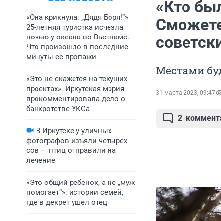
«Кто был
«Она крикнула: „Дядя Боря!“»
Сможете
25-летняя туристка исчезла
ночью у океана во Вьетнаме.
советск
Что произошло в последние
минуты ее пропажи
Местами бу
«Это не скажется на текущих
проектах». Иркутская мэрия
31 марта 2023, 09:47
прокомментировала дело о
банкротстве УКСа
2
коммент
В Иркутске у уличных
фотографов изъяли четырех
сов — птиц отправили на
лечение
«Это общий ребенок, а не „муж
помогает“»: истории семей,
где в декрет ушел отец