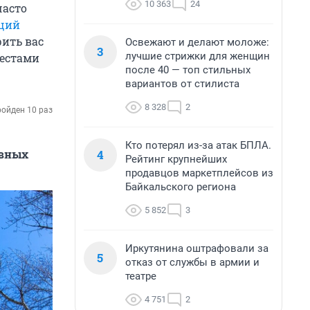
10 363
24
часто
щий
рить вас
Освежают и делают моложе:
3
лучшие стрижки для женщин
Местами
после 40 — топ стильных
вариантов от стилиста
8 328
2
ойден 10 раз
Кто потерял из-за атак БПЛА.
4
авных
Рейтинг крупнейших
продавцов маркетплейсов из
Байкальского региона
5 852
3
Иркутянина оштрафовали за
5
отказ от службы в армии и
театре
4 751
2