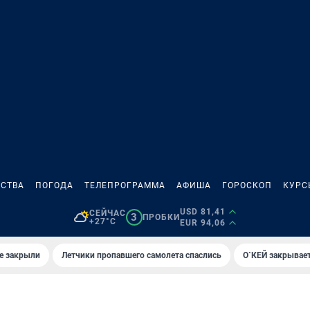
СТВА
ПОГОДА
ТЕЛЕПРОГРАММА
АФИША
ГОРОСКОП
КУРС
USD 81,41
СЕЙЧАС
3
ПРОБКИ
+27°C
EUR 94,06
е закрыли
Летчики пропавшего самолета спаслись
О`КЕЙ закрывает