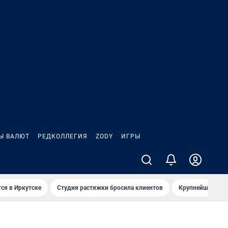
Ы ВАЛЮТ
РЕДКОЛЛЕГИЯ
ZODY
ИГРЫ
ся в Иркутске
Студия растяжки бросила клиентов
Крупнейшие про