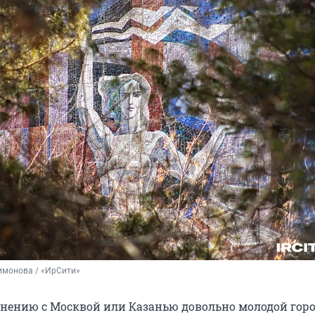
имонова / «ИрСити»
внению с Москвой или Казанью довольно молодой горо