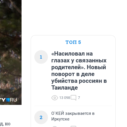
ТОП 5
«Насиловал на
1
глазах у связанных
родителей». Новый
поворот в деле
убийства россиян в
Таиланде
13 098
7
О`КЕЙ закрывается в
2
Иркутске
д, но