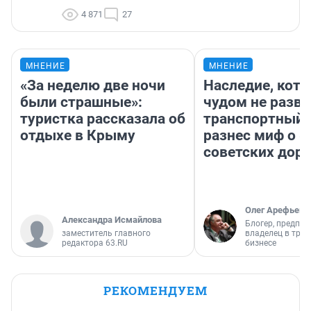
4 871
27
МНЕНИЕ
МНЕНИЕ
«За неделю две ночи
Наследие, кото
были страшные»:
чудом не разва
туристка рассказала об
транспортный 
отдыхе в Крыму
разнес миф о 
советских доро
Олег Арефьев
Александра Исмайлова
Блогер, предпри
заместитель главного
владелец в тра
редактора 63.RU
бизнесе
РЕКОМЕНДУЕМ