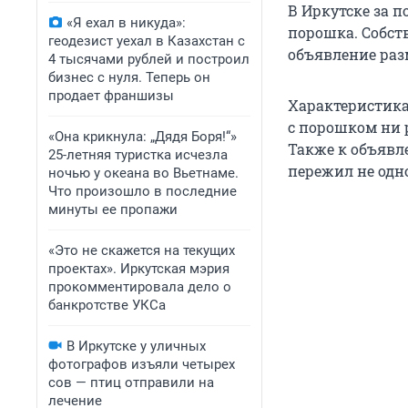
В Иркутске за 
«Я ехал в никуда»:
порошка. Собст
геодезист уехал в Казахстан с
объявление раз
4 тысячами рублей и построил
бизнес с нуля. Теперь он
продает франшизы
Характеристика
с порошком ни р
«Она крикнула: „Дядя Боря!“»
Также к объявл
25-летняя туристка исчезла
пережил не одно
ночью у океана во Вьетнаме.
Что произошло в последние
минуты ее пропажи
«Это не скажется на текущих
проектах». Иркутская мэрия
прокомментировала дело о
банкротстве УКСа
В Иркутске у уличных
фотографов изъяли четырех
сов — птиц отправили на
лечение