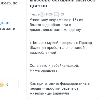
имер, по
цветов
4 часа
8 634
63
Участницу шоу «Мама в 16» из
gram-
Волгограда обвинили в
из жизни
домогательствах к младенцу
«Четырех мужей потеряла»: Прохор
Шаляпин проболтался о новой
возлюбленной
Соль земли забайкальской.
Нижегородцевы
Как приготовить фаршированные
0
перцы — простой рецепт от
жительницы Барнаула