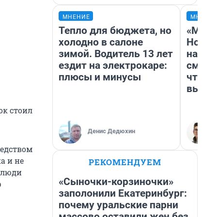
МНЕНИЕ
МНЕНИ
Тепло для бюджета, но
«Мы в
холодно в салоне
Нолан
зимой. Водитель 13 лет
настр
ездит на электрокаре:
смотр
плюсы и минусы
чтобы
выгля
ок стоил
Денис Дедюхин
редством
а и не
РЕКОМЕНДУЕМ
 люди
«Сыночки-корзиночки»
р
заполонили Екатеринбург:
почему уральские парни
массово оставили жен без