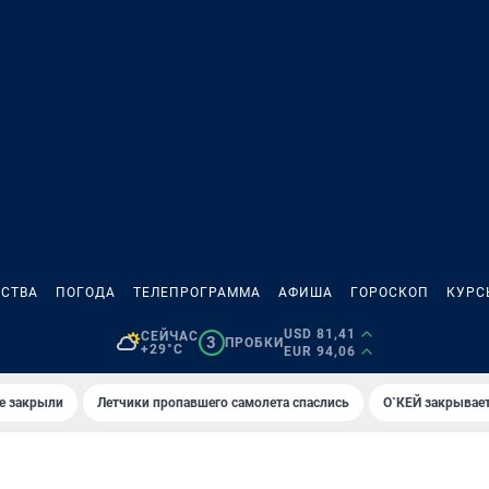
СТВА
ПОГОДА
ТЕЛЕПРОГРАММА
АФИША
ГОРОСКОП
КУРС
USD 81,41
СЕЙЧАС
3
ПРОБКИ
+29°C
EUR 94,06
е закрыли
Летчики пропавшего самолета спаслись
О`КЕЙ закрывает