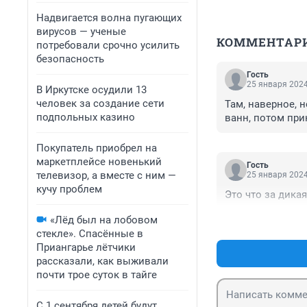
Надвигается волна пугающих
вирусов — ученые
КОММЕНТАР
потребовали срочно усилить
безопасность
Гость
25 января 2024
В Иркутске осудили 13
человек за создание сети
Там, наверное, 
подпольных казино
ванн, потом при
Покупатель приобрел на
маркетплейсе новенький
Гость
телевизор, а вместе с ним —
25 января 2024
кучу проблем
Это что за дикая
«Лёд был на лобовом
стекле». Спасённые в
Приангарье лётчики
рассказали, как выживали
почти трое суток в тайге
С 1 сентября детей будут