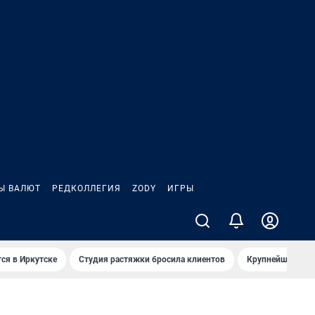
Ы ВАЛЮТ
РЕДКОЛЛЕГИЯ
ZODY
ИГРЫ
ся в Иркутске
Студия растяжки бросила клиентов
Крупнейшие про