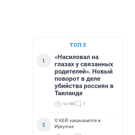
ТОП 5
«Насиловал на
1
глазах у связанных
родителей». Новый
поворот в деле
убийства россиян в
Таиланде
13 180
7
О`КЕЙ закрывается в
2
Иркутске