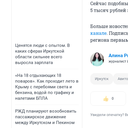
Сейчас подобны
5 тысяч рублей 
Больше новосте
канале
. Подпис
региона первы
Ценятся люди с опытом. В
каких сферах Иркутской
Алина Р
области сильнее всего
журналист
выросла зарплата
«На 18 отдыхающих 18
Иркутск
Авито
поваров». Как проходит лето в
Крыму с перебоями света и
бензина, водой по графику и
налетами БПЛА
0
РЖД планируют возобновить
Увидели опечатку? В
пассажирское движение
между Иркутском и Пекином