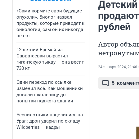
Детский
«Сами кормите свои будущие
продают
опухоли». Биолог назвал
продукты, которые приводят к
рублей
онкологии, сам он их никогда
не ест
Автор объяв
12-летний Еремей из
нетронуты
Савватеевки вырастил
гигантскую тыкву — она весит
24 января 2024, 21:46
730 кг
Один переход по ссылке
5
коммент
изменил всё. Как мошенники
довели школьницу до
попытки поджога здания
Беспилотники нацелились на
Урал: дрон ударил по складу
Wildberries — кадры