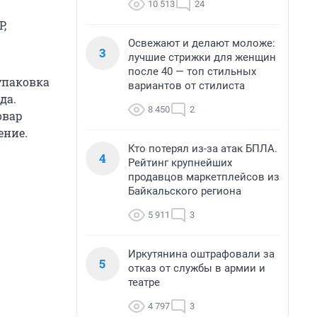
10 513
24
Р,
Освежают и делают моложе:
3
лучшие стрижки для женщин
после 40 — топ стильных
упаковка
вариантов от стилиста
да.
8 450
2
овар
ение.
Кто потерял из-за атак БПЛА.
4
Рейтинг крупнейших
продавцов маркетплейсов из
Байкальского региона
5 911
3
Иркутянина оштрафовали за
5
отказ от службы в армии и
театре
4 797
3