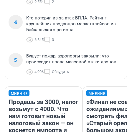
9 554
2
Кто потерял из-за атак БПЛА. Рейтинг
4
крупнейших продавцов маркетплейсов из
Байкальского региона
6 845
3
Бушует пожар, аэропорты закрыли: что
5
происходит после массовой атаки дронов
4 906
Обсудить
МНЕНИЕ
МНЕНИЕ
Продашь за 3000, налог
«Финал не совп
возьмут с 4000. Что
ожиданиями»: 
нам готовит новый
смотреть фил
налоговый закон — он
«Старый орел» 
коснется импорта и
большом экран