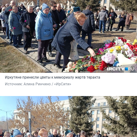
Иркутяне принесли цветы к мемориалу жертв теракта
Источник: 
Алина Ринчино / «ИрСити»