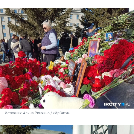
Источник: 
Алина Ринчино / «ИрСити»