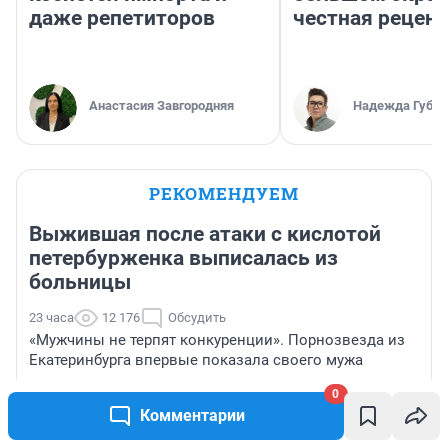
даже репетиторов
честная рецен
Анастасия Завгородняя
Надежда Губар
РЕКОМЕНДУЕМ
Выжившая после атаки с кислотой
петербурженка выписалась из
больницы
23 часа
12 176
Обсудить
«Мужчины не терпят конкуренции». Порнозвезда из
Екатеринбурга впервые показала своего мужа
0
«Год преследовал и облил кислотой». Рассказ
Комментарии
петербурженки о жестоком нападении и