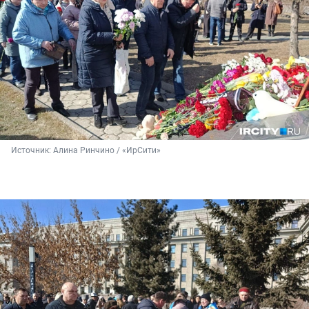
Источник: 
Алина Ринчино / «ИрСити»