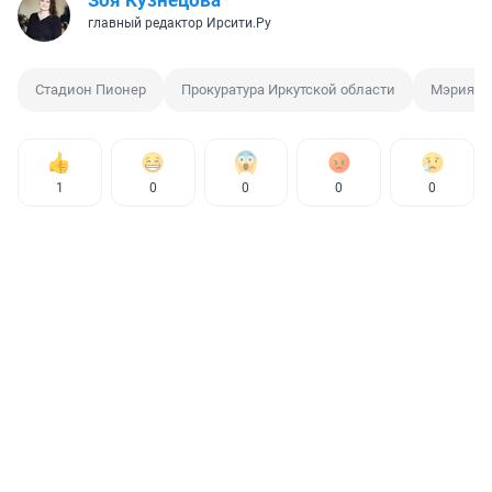
главный редактор Ирсити.Ру
Стадион Пионер
Прокуратура Иркутской области
Мэрия Ир
1
0
0
0
0