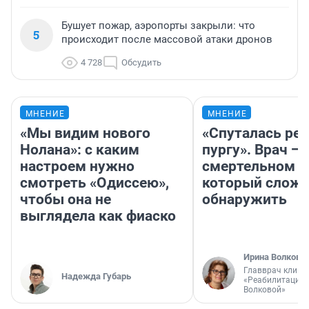
Бушует пожар, аэропорты закрыли: что
5
происходит после массовой атаки дронов
4 728
Обсудить
МНЕНИЕ
МНЕНИЕ
«Мы видим нового
«Спуталась реч
Нолана»: с каким
пургу». Врач — 
настроем нужно
смертельном д
смотреть «Одиссею»,
который слож
чтобы она не
обнаружить
выглядела как фиаско
Ирина Волкова
Главврач клини
Надежда Губарь
«Реабилитация 
Волковой»