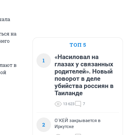
чала
ься на
него
ТОП 5
«Насиловал на
1
глазах у связанных
елают в
родителей». Новый
ной
поворот в деле
убийства россиян в
Таиланде
13 623
7
О`КЕЙ закрывается в
2
Иркутске