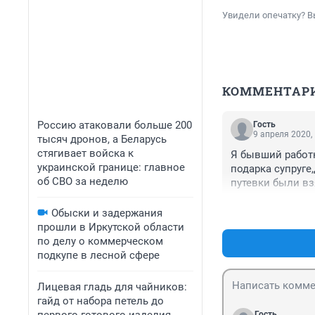
Увидели опечатку? В
КОММЕНТАР
Россию атаковали больше 200
Гость
9 апреля 2020,
тысяч дронов, а Беларусь
стягивает войска к
Я бывший работн
украинской границе: главное
подарка супруге,
об СВО за неделю
путевки были вз
поездки в связи
Вьетнаме на мом
Обыски и задержания
не может идти р
прошли в Иркутской области
законопослушные
по делу о коммерческом
РЖД,пусть и быв
подкупе в лесной сфере
сделает мне тес
далеко ехать.Да
Лицевая гладь для чайников:
работнику РЖД,к
гайд от набора петель до
многоуважаемой
Гость