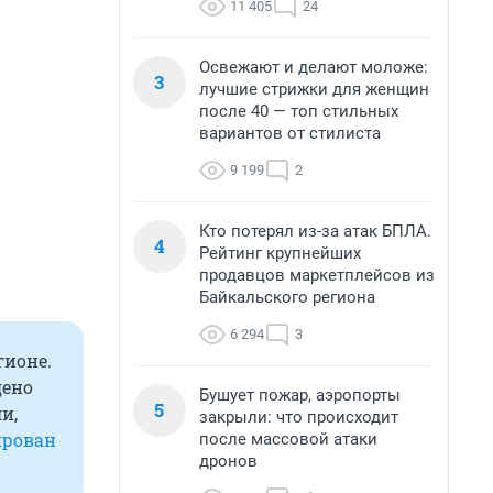
11 405
24
Освежают и делают моложе:
3
лучшие стрижки для женщин
после 40 — топ стильных
вариантов от стилиста
9 199
2
Кто потерял из-за атак БПЛА.
4
Рейтинг крупнейших
продавцов маркетплейсов из
Байкальского региона
6 294
3
гионе.
дено
Бушует пожар, аэропорты
5
и,
закрыли: что происходит
ирован
после массовой атаки
дронов