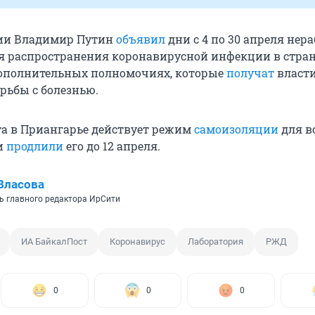
сии Владимир Путин
объявил
дни с 4 по 30 апреля нер
 распространения коронавирусной инфекции в стран
 дополнительных полномочиях, которые
получат
власт
рьбы с болезнью.
рта в Приангарье действует режим
самоизоляции
для в
и
продлили
его до 12 апреля.
Власова
ь главного редактора ИрСити
ИА БайкалПост
Коронавирус
Лаборатория
РЖД
0
0
0