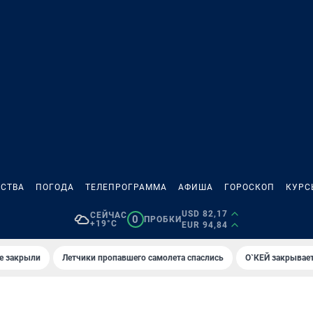
СТВА
ПОГОДА
ТЕЛЕПРОГРАММА
АФИША
ГОРОСКОП
КУРС
USD 82,17
СЕЙЧАС
0
ПРОБКИ
+19°C
EUR 94,84
е закрыли
Летчики пропавшего самолета спаслись
О`КЕЙ закрывает