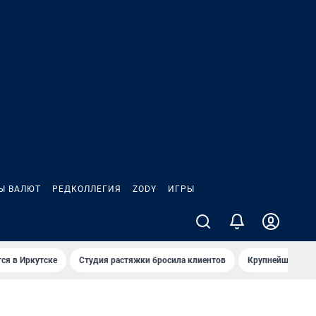
Ы ВАЛЮТ
РЕДКОЛЛЕГИЯ
ZODY
ИГРЫ
ся в Иркутске
Студия растяжки бросила клиентов
Крупнейшие про