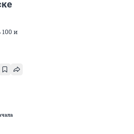
ске
 100 и
ачала