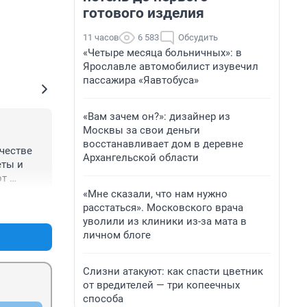
готового изделия
11 часов
6 583
Обсудить
«Четыре месяца больничных»: в
Ярославле автомобилист изувечил
пассажира «Яавтобуса»
«Вам зачем он?»: дизайнер из
Москвы за свои деньги
восстанавливает дом в деревне
честве 
Архангельской области
ты и 
т 
о 
«Мне сказали, что нам нужно
+0
–0
 даже 
расстаться». Московского врача
мы как 
уволили из клиники из-за мата в
ник 
личном блоге
ва 
о,что 
Слизни атакуют: как спасти цветник
вующему 
от вредителей — три копеечных
стороны 
способа
ки №4 