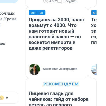
4 632
Обсудить
абочими
МНЕНИЕ
МНЕНИ
е. Кроме
Продашь за 3000, налог
Тепло
и
возьмут с 4000. Что
холод
нам готовит новый
зимой
налоговый закон — он
ездит
коснется импорта и
плюсы
сех
даже репетиторов
Анастасия Завгородняя
РЕКОМЕНДУЕМ
Лицевая гладь для
0
чайников: гайд от набора
петель до первого