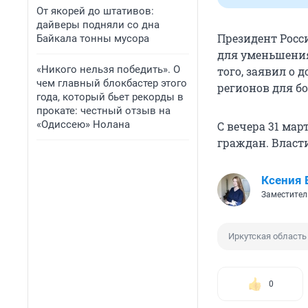
От якорей до штативов:
дайверы подняли со дна
Президент Рос
Байкала тонны мусора
для уменьшения
«Никого нельзя победить». О
того, заявил о
чем главный блокбастер этого
регионов для бо
года, который бьет рекорды в
прокате: честный отзыв на
«Одиссею» Нолана
С вечера 31 ма
граждан. Власт
Ксения 
Заместител
Иркутская область
0