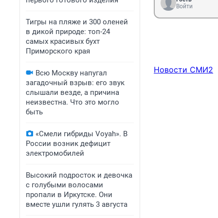
первого готового изделия
мкр.Первомайски
Войти
поликлинике не
Тигры на пляже и 300 оленей
в дикой природе: топ-24
самых красивых бухт
Приморского края
Новости СМИ2
Всю Москву напугал
загадочный взрыв: его звук
слышали везде, а причина
неизвестна. Что это могло
быть
«Смели гибриды Voyah». В
России возник дефицит
электромобилей
Высокий подросток и девочка
с голубыми волосами
пропали в Иркутске. Они
вместе ушли гулять 3 августа