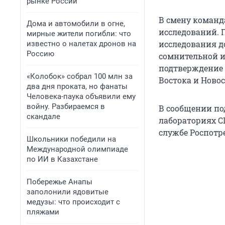
рынке России
В смену команда
Дома и автомобили в огне,
исследований. 
мирные жители погибли: что
исследования до
известно о налетах дронов на
Россию
сомнительной и
подтверждение 
«Колобок» собрал 100 млн за
Востока и Ново
два дня проката, но фанаты
Человека-паука объявили ему
войну. Разбираемся в
В сообщении по
скандале
лабораториях С
службе Роспотр
Школьники победили на
Международной олимпиаде
по ИИ в Казахстане
Побережье Анапы
заполонили ядовитые
медузы: что происходит с
пляжами