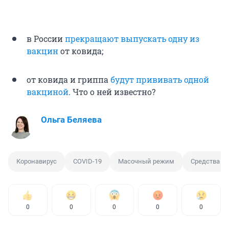
в России
прекращают выпускать одну из
вакцин
от ковида;
от ковида и гриппа
будут прививать одной
вакциной
. Что о ней известно?
Ольга Беляева
Коронавирус
COVID-19
Масочный режим
Средства и
0
0
0
0
0