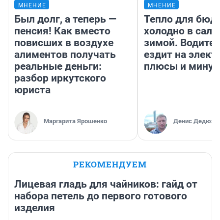
МНЕНИЕ
МНЕНИЕ
Был долг, а теперь —
Тепло для бюд
пенсия! Как вместо
холодно в сало
повисших в воздухе
зимой. Водител
алиментов получать
ездит на элект
реальные деньги:
плюсы и мину
разбор иркутского
юриста
Маргарита Ярошенко
Денис Дедюхи
РЕКОМЕНДУЕМ
Лицевая гладь для чайников: гайд от
набора петель до первого готового
изделия