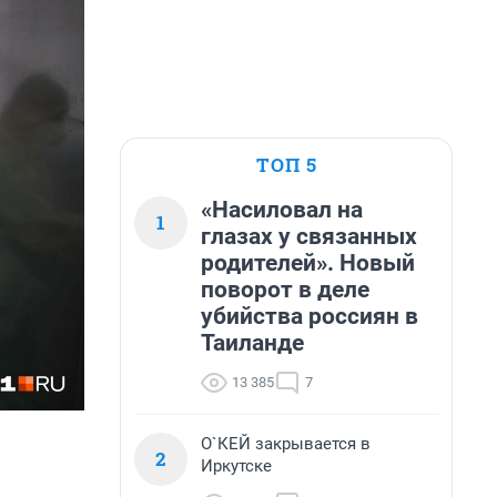
ТОП 5
«Насиловал на
1
глазах у связанных
родителей». Новый
поворот в деле
убийства россиян в
Таиланде
13 385
7
О`КЕЙ закрывается в
2
Иркутске