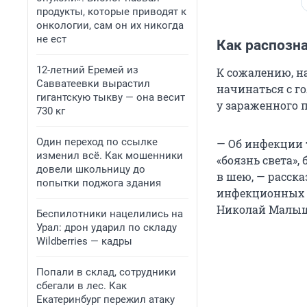
продукты, которые приводят к
онкологии, сам он их никогда
не ест
Как распозн
12-летний Еремей из
К сожалению, н
Савватеевки вырастил
начинаться с г
гигантскую тыкву — она весит
у зараженного 
730 кг
Один переход по ссылке
— Об инфекции 
изменил всё. Как мошенники
«боязнь света»,
довели школьницу до
в шею, — расск
попытки поджога здания
инфекционных б
Николай Малыш
Беспилотники нацелились на
Урал: дрон ударил по складу
Wildberries — кадры
Попали в склад, сотрудники
сбегали в лес. Как
Екатеринбург пережил атаку