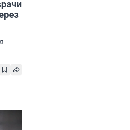
врачи
ерез
я