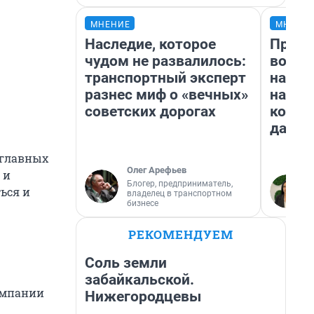
МНЕНИЕ
МНЕНИ
Наследие, которое
Прода
чудом не развалилось:
возьм
транспортный эксперт
нам г
разнес миф о «вечных»
налог
советских дорогах
косне
даже 
 главных
Олег Арефьев
 и
Блогер, предприниматель,
ься и
владелец в транспортном
бизнесе
РЕКОМЕНДУЕМ
Соль земли
забайкальской.
компании
Нижегородцевы