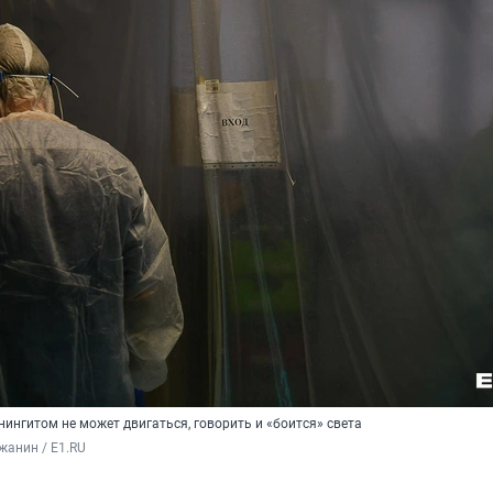
ингитом не может двигаться, говорить и «боится» света
жанин / E1.RU