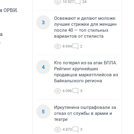
10 927
24
1
и ОРВИ.
Освежают и делают моложе:
3
лучшие стрижки для женщин
после 40 — топ стильных
на
вариантов от стилиста
.
8 694
2
Кто потерял из-за атак БПЛА.
4
Рейтинг крупнейших
продавцов маркетплейсов из
Байкальского региона
6 096
3
Иркутянина оштрафовали за
5
отказ от службы в армии и
театре
4 873
3