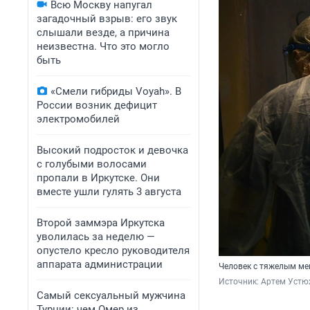
Всю Москву напугал
загадочный взрыв: его звук
слышали везде, а причина
неизвестна. Что это могло
быть
«Смели гибриды Voyah». В
России возник дефицит
электромобилей
Высокий подросток и девочка
с голубыми волосами
пропали в Иркутске. Они
вместе ушли гулять 3 августа
Второй заммэра Иркутска
уволилась за неделю —
опустело кресло руководителя
аппарата администрации
Человек с тяжелым мен
Источник: 
Артем Устю
Самый сексуальный мужчина
Турции: чем Омер из