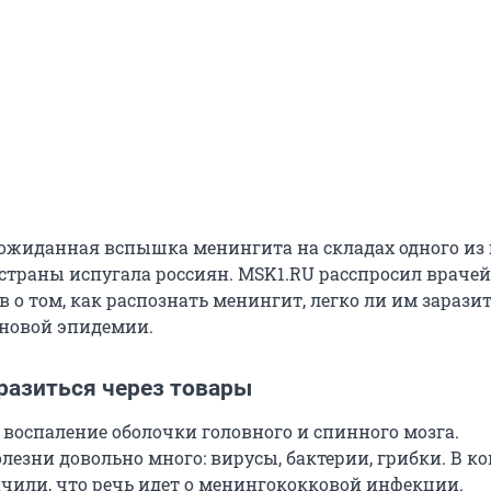
еожиданная вспышка менингита на складах одного из
страны испугала россиян. MSK1.RU расспросил врачей
о том, как распознать менингит, легко ли им заразит
 новой эпидемии.
разиться через товары
 воспаление оболочки головного и спинного мозга.
олезни довольно много: вирусы, бактерии, грибки. В 
ачили, что речь идет о менингококковой инфекции.