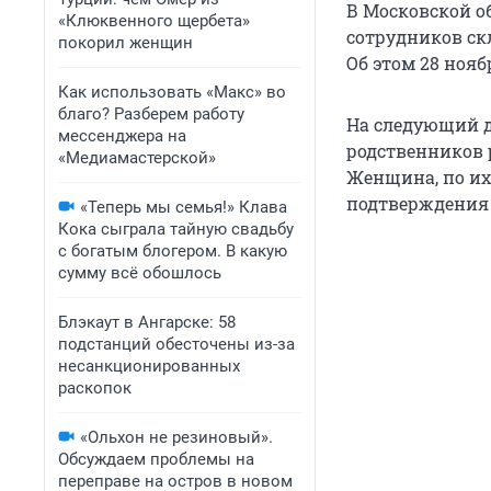
В Московской о
«Клюквенного щербета»
сотрудников ск
покорил женщин
Об этом 28 ноя
Как использовать «Макс» во
благо? Разберем работу
На следующий д
мессенджера на
родственников 
«Медиамастерской»
Женщина, по их
подтверждения 
«Теперь мы семья!» Клава
Кока сыграла тайную свадьбу
с богатым блогером. В какую
сумму всё обошлось
Блэкаут в Ангарске: 58
подстанций обесточены из-за
несанкционированных
раскопок
«Ольхон не резиновый».
Обсуждаем проблемы на
переправе на остров в новом