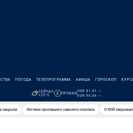
СТВА
ПОГОДА
ТЕЛЕПРОГРАММА
АФИША
ГОРОСКОП
КУРС
USD 81,41
СЕЙЧАС
2
ПРОБКИ
+25°C
EUR 94,06
е закрыли
Летчики пропавшего самолета спаслись
О`КЕЙ закрывает