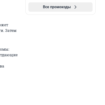
Все промокоды
ожет
и. Затем
томы:
 отдающие
ва