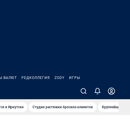
Ы ВАЛЮТ
РЕДКОЛЛЕГИЯ
ZODY
ИГРЫ
ся в Иркутске
Студия растяжки бросила клиентов
Крупнейшие про