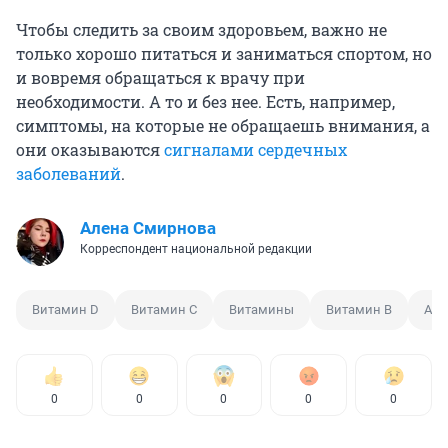
Чтобы следить за своим здоровьем, важно не
только хорошо питаться и заниматься спортом, но
и вовремя обращаться к врачу при
необходимости. А то и без нее. Есть, например,
симптомы, на которые не обращаешь внимания, а
они оказываются
сигналами сердечных
заболеваний
.
Алена Смирнова
Корреспондент национальной редакции
Витамин D
Витамин С
Витамины
Витамин B
Апт
0
0
0
0
0