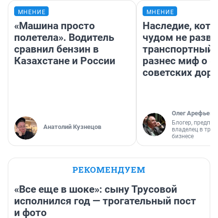
МНЕНИЕ
МНЕНИЕ
«Машина просто
Наследие, кото
полетела». Водитель
чудом не разва
сравнил бензин в
транспортный 
Казахстане и России
разнес миф о 
советских доро
Олег Арефьев
Блогер, предпри
Анатолий Кузнецов
владелец в тра
бизнесе
РЕКОМЕНДУЕМ
«Все еще в шоке»: сыну Трусовой
исполнился год — трогательный пост
и фото