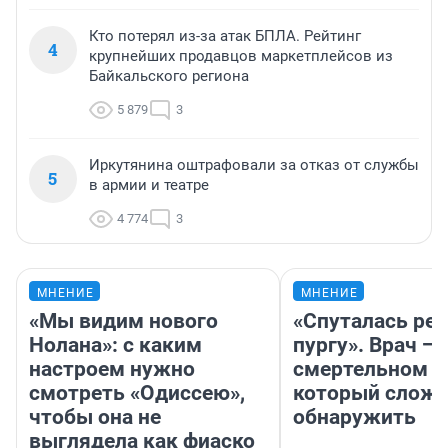
Кто потерял из-за атак БПЛА. Рейтинг
4
крупнейших продавцов маркетплейсов из
Байкальского региона
5 879
3
Иркутянина оштрафовали за отказ от службы
5
в армии и театре
4 774
3
МНЕНИЕ
МНЕНИЕ
«Мы видим нового
«Спуталась реч
Нолана»: с каким
пургу». Врач — 
настроем нужно
смертельном д
смотреть «Одиссею»,
который слож
чтобы она не
обнаружить
выглядела как фиаско