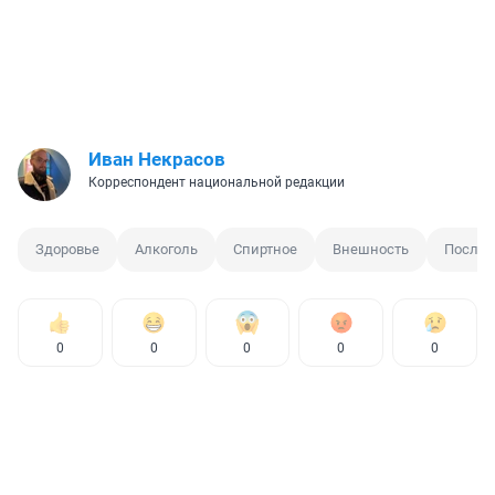
Иван Некрасов
Корреспондент национальной редакции
Здоровье
Алкоголь
Спиртное
Внешность
Послед
0
0
0
0
0