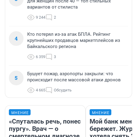
для женщин после 40 — топ стильных
вариантов от стилиста
9 244
2
Кто потерял из-за атак БПЛА. Рейтинг
4
крупнейших продавцов маркетплейсов из
Байкальского региона
6 359
3
Бушует пожар, аэропорты закрыли: что
5
происходит после массовой атаки дронов
4 665
Обсудить
МНЕНИЕ
МНЕНИЕ
«Спуталась речь, понес
Мой банк меня
пургу». Врач — о
бережет. Журн
смертельном диагнозе,
хотела снять 2