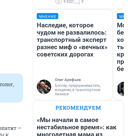
5 622
3
МНЕНИЕ
МНЕНИ
Наследие, которое
Мой б
чудом не развалилось:
береж
транспортный эксперт
хотел
разнес миф о «вечных»
тысяч
советских дорогах
креди
приех
безоп
Олег Арефьев
толог,
Блогер, предприниматель,
владелец в транспортном
бизнесе
РЕКОМЕНДУЕМ
«Мы начали в самое
нестабильное время»: как
гепатит —
многодетная мама из
%! К