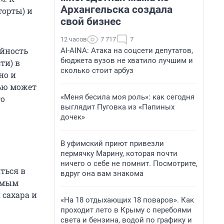
Архангельска создала
торты) и
свой бизнес
12 часов
7 717
7
йность
AI-AINA: Атака на соцсети депутатов,
бюджета вузов не хватило лучшим и
ти) в
сколько стоит арбуз
но и
нью может
«Меня бесила моя роль»: как сегодня
го
выглядит Пуговка из «Папиных
дочек»
В уфимский приют привезли
пермячку Марину, которая почти
ничего о себе не помнит. Посмотрите,
ться в
вдруг она вам знакома
емым
 сахара и
«На 18 отдыхающих 18 поваров». Как
проходит лето в Крыму с перебоями
света и бензина, водой по графику и