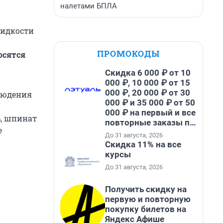
налетами БПЛА
жидкости
ПРОМОКОДЫ
осятся
Скидка 6 000 ₽ от 10
000 ₽, 10 000 ₽ от 15
000 ₽, 20 000 ₽ от 30
блюдения
000 ₽ и 35 000 ₽ от 50
000 ₽ на первый и все
ь, шпинат
повторные заказы по
е
промокоду НАБЕРИ
До 31 августа, 2026
Скидка 11% на все
курсы
До 31 августа, 2026
Получить скидку на
первую и повторную
покупку билетов на
Яндекс Афише