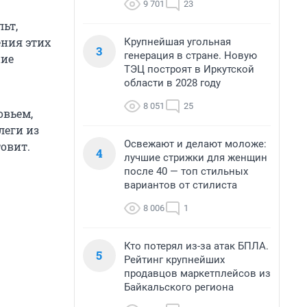
9 701
23
льт,
ения этих
Крупнейшая угольная
3
генерация в стране. Новую
ние
ТЭЦ построят в Иркутской
области в 2028 году
8 051
25
овьем,
леги из
Освежают и делают моложе:
овит.
4
лучшие стрижки для женщин
после 40 — топ стильных
вариантов от стилиста
8 006
1
Кто потерял из-за атак БПЛА.
5
Рейтинг крупнейших
продавцов маркетплейсов из
Байкальского региона