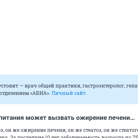
стовит — врач общей практики, гастроэнтеролог, гепа
отделением «АБИА».
Личный сайт
.
 питания может вызвать ожирение печени…
, он же ожирение печени, он же стеатоз, он же стеато
ка. За последние 10 лет заболеваемость возросла на 75