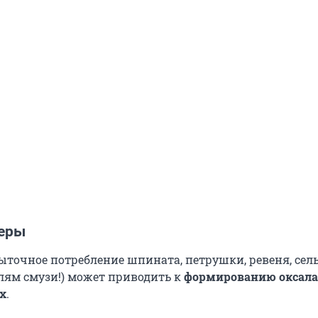
еры
ыточное потребление шпината, петрушки, ревеня, сел
лям смузи!) может приводить к
формированию оксал
х
.