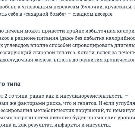
любовь к углеводным перекусам (булочки, круассаны, 
ть себе в «сахарной бомбе» — сладком десерте.
ю печени может привести крайне избыточная калори
екос в рационе питания (даже без избытка калорийнос
х углеводов вполне способен спровоцировать длитель
ессирующий жировой гепатоз. Кстати, вслед за пече
оджелудочная железа, вплоть до развития хроническо
го типа
 2-го типа, равно как и инсулинорезистентность, —
еми же факторами риска, что и гепатоз. И если углубля
рессирования метаболических нарушений, то немину
ьных погрешностей питания будет повышение уровня
рина и, как результат, инфаркты и инсульты.