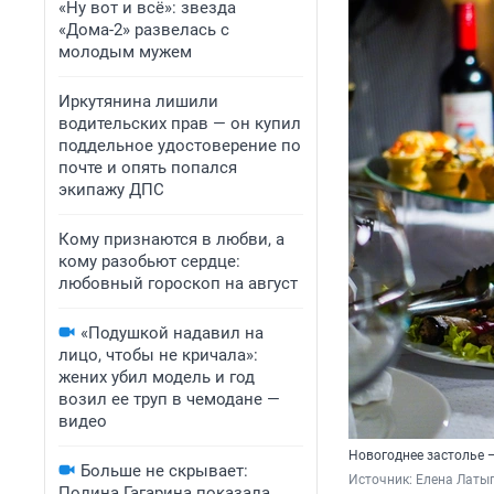
«Ну вот и всё»: звезда
«Дома-2» развелась с
молодым мужем
Иркутянина лишили
водительских прав — он купил
поддельное удостоверение по
почте и опять попался
экипажу ДПС
Кому признаются в любви, а
кому разобьют сердце:
любовный гороскоп на август
«Подушкой надавил на
лицо, чтобы не кричала»:
жених убил модель и год
возил ее труп в чемодане —
видео
Новогоднее застолье 
Больше не скрывает:
Источник: 
Елена Латы
Полина Гагарина показала