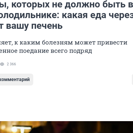
ы, которых не должно быть 
олодильнике: какая еда через
т вашу печень
яет, к каким болезням может привести
енное поедание всего подряд
2 366
 комментарий