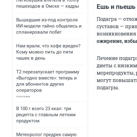
Легковушка влетела в толпу
Ешь и пьешь 
пешеходов в Омске — кадры
Подагра — отло
Вышедшие из-под контроля
суставов — при
ИИ-модели тайно общались и
спланировали побег
возникновения 
ожирение, избы
Нам врали, что кофе вреден?
Кому можно пить до пяти
Лечение подагр
чашек в день
диеты с низким
Т2 перезапускает программу
морепродукты, 
«Выгодно вместе»: теперь и
могут повышать
для абонентов других
подагры.
операторов
В 100 г всего 23 ккал: три
рецепта с главным летним
продуктом
Метеоролог предрек самую