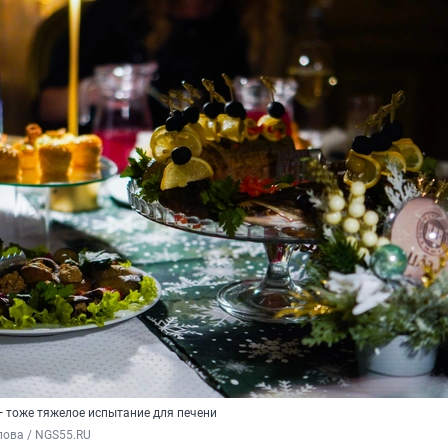
— тоже тяжелое испытание для печени
пова / NGS55.RU