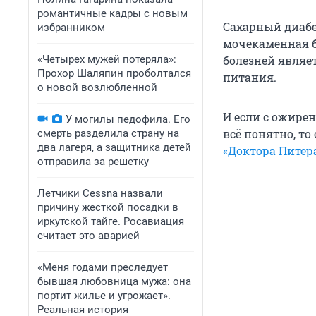
романтичные кадры с новым
Сахарный диабет
избранником
мочекаменная б
«Четырех мужей потеряла»:
болезней являет
Прохор Шаляпин проболтался
питания.
о новой возлюбленной
И если с ожире
У могилы педофила. Его
всё понятно, т
смерть разделила страну на
два лагеря, а защитника детей
«Доктора Питер
отправила за решетку
Летчики Cessna назвали
причину жесткой посадки в
иркутской тайге. Росавиация
считает это аварией
«Меня годами преследует
бывшая любовница мужа: она
портит жилье и угрожает».
Реальная история