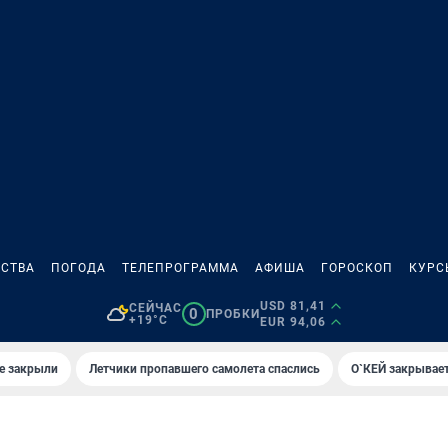
СТВА
ПОГОДА
ТЕЛЕПРОГРАММА
АФИША
ГОРОСКОП
КУРС
USD 81,41
СЕЙЧАС
0
ПРОБКИ
+19°C
EUR 94,06
е закрыли
Летчики пропавшего самолета спаслись
О`КЕЙ закрывает