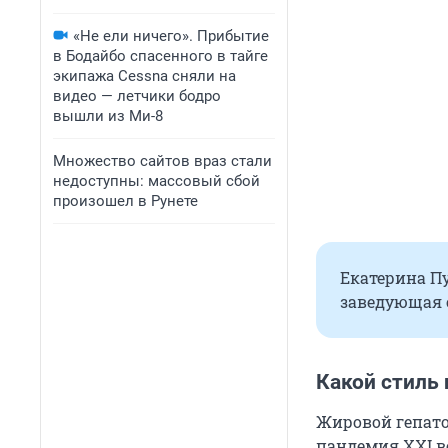
«Не ели ничего». Прибытие
в Бодайбо спасенного в тайге
экипажа Cessna сняли на
видео — летчики бодро
вышли из Ми-8
Множество сайтов враз стали
недоступны: массовый сбой
произошел в Рунете
Екатерина Пу
заведующая 
Какой стиль
Жировой гепатоз
пандемия XXI ве