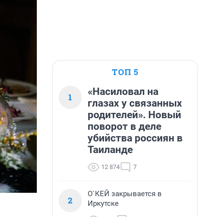
ТОП 5
«Насиловал на
1
глазах у связанных
родителей». Новый
поворот в деле
убийства россиян в
Таиланде
12 874
7
О`КЕЙ закрывается в
2
Иркутске