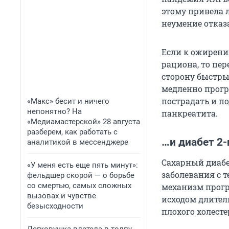
этому привела 
неумение отказа
Если к ожирени
рациона, то пер
сторону быстры
медленно прогр
пострадать и п
«Макс» бесит и ничего
непонятно? На
панкреатита.
«Медиамастерской» 28 августа
разберем, как работать с
…и диабет 2-
аналитикой в мессенджере
Сахарный диабет
«У меня есть еще пять минут»:
заболевания с т
фельдшер скорой — о борьбе
со смертью, самых сложных
механизм прог
вызовах и чувстве
исходом длител
безысходности
плохого холесте