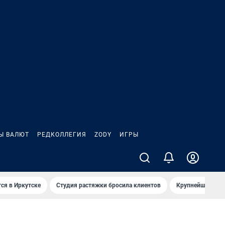
Ы ВАЛЮТ
РЕДКОЛЛЕГИЯ
ZODY
ИГРЫ
ся в Иркутске
Студия растяжки бросила клиентов
Крупнейшие про