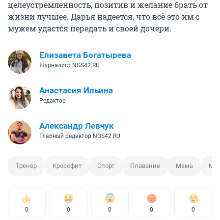
целеустремленность, позитив и желание брать от
жизни лучшее. Дарья надеется, что всё это им с
мужем удастся передать и своей дочери.
Елизавета Богатырева
Журналист NGS42.RU
Анастасия Ильина
Редактор
Александр Левчук
Главный редактор NGS42.RU
Тренер
Кроссфит
Спорт
Плавание
Мама
Мас
0
0
0
0
0