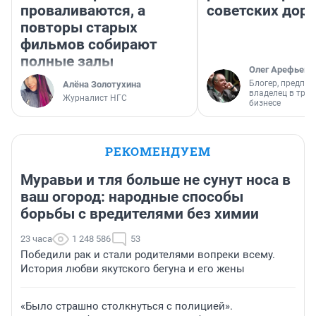
проваливаются, а
советских доро
повторы старых
фильмов собирают
полные залы
Олег Арефьев
Блогер, предпри
Алёна Золотухина
владелец в тра
Журналист НГС
бизнесе
РЕКОМЕНДУЕМ
Муравьи и тля больше не сунут носа в
ваш огород: народные способы
борьбы с вредителями без химии
23 часа
1 248 586
53
Победили рак и стали родителями вопреки всему.
История любви якутского бегуна и его жены
«Было страшно столкнуться с полицией».