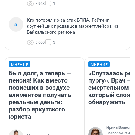
7 968
1
Кто потерял из-за атак БПЛА. Рейтинг
5
крупнейших продавцов маркетплейсов из
Байкальского региона
5 600
3
МНЕНИЕ
МНЕНИЕ
Был долг, а теперь —
«Спуталась реч
пенсия! Как вместо
пургу». Врач — 
повисших в воздухе
смертельном д
алиментов получать
который слож
реальные деньги:
обнаружить
разбор иркутского
юриста
Ирина Волкова
Главврач клини