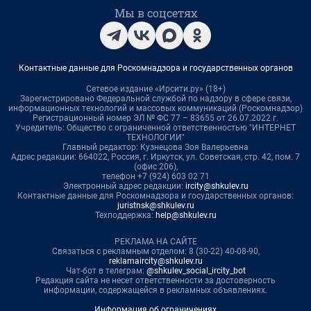
Мы в соцсетях
Контактные данные для Роскомнадзора и государственных органов
Сетевое издание «Ирсити.ру» (18+)
Зарегистрировано Федеральной службой по надзору в сфере связи,
информационных технологий и массовых коммуникаций (Роскомнадзор)
Регистрационный номер ЭЛ № ФС 77 – 83655 от 26.07.2022 г.
Учредитель: Общество с ограниченной ответственностью "ИНТЕРНЕТ
ТЕХНОЛОГИИ"
Главный редактор: Кузнецова Зоя Валерьевна
Адрес редакции: 664022, Россия, г. Иркутск, ул. Советская, стр. 42, пом. 7
(офис 206),
телефон +7 (924) 603 02 71
Электронный адрес редакции:
ircity@shkulev.ru
Контактные данные для Роскомнадзора и государственных органов:
juristnsk@shkulev.ru
Техподдержка:
help@shkulev.ru
РЕКЛАМА НА САЙТЕ
Связаться с рекламным отделом: 8 (30-22) 40-08-90,
reklamaircity@shkulev.ru
Чат-бот в телеграм:
@shkulev_social_ircity_bot
Редакция сайта не несет ответственности за достоверность
информации, содержащейся в рекламных объявлениях.
Информация об ограничениях