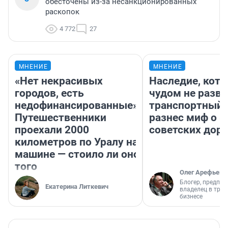
обесточены из-за несанкционированных
раскопок
4 772
27
МНЕНИЕ
МНЕНИЕ
«Нет некрасивых
Наследие, кото
городов, есть
чудом не разва
недофинансированные».
транспортный 
Путешественники
разнес миф о 
проехали 2000
советских доро
километров по Уралу на
машине — стоило ли оно
того
Олег Арефьев
Блогер, предпри
Екатерина Литкевич
владелец в тра
бизнесе