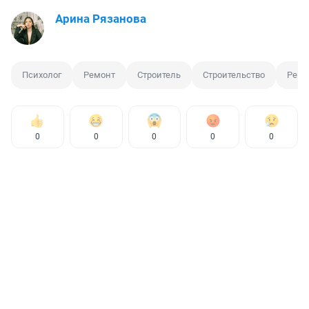
Арина Рязанова
Психолог
Ремонт
Строитель
Строительство
Ремо
0
0
0
0
0