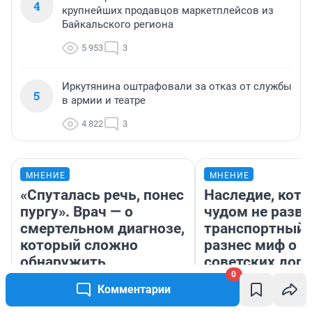
4
крупнейших продавцов маркетплейсов из
Байкальского региона
5 953
3
Иркутянина оштрафовали за отказ от службы
5
в армии и театре
4 822
3
МНЕНИЕ
МНЕНИЕ
«Спуталась речь, понес
Наследие, кото
пургу». Врач — о
чудом не разва
смертельном диагнозе,
транспортный 
который сложно
разнес миф о 
обнаружить
советских доро
0
Комментарии