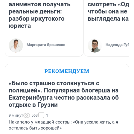
алиментов получать
смотреть «Оди
реальные деньги:
чтобы она не
разбор иркутского
выглядела как
юриста
Маргарита Ярошенко
Надежда Губар
РЕКОМЕНДУЕМ
«Было страшно столкнуться с
полицией». Популярная блогерша из
Екатеринбурга честно рассказала об
отдыхе в Грузии
9 минут
563
1
Накипело у младшей сестры: «Она уехала жить, а я
осталась быть хорошей»