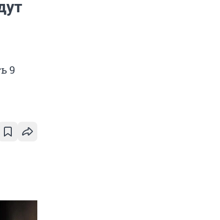
дут
ь 9