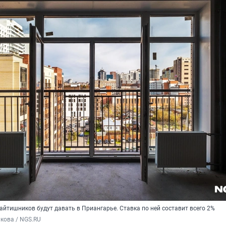
айтишников будут давать в Приангарье. Ставка по ней составит всего 2%
кова / NGS.RU