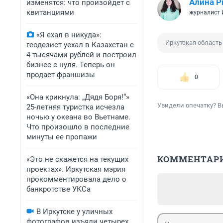
Алина Р
изменятся: что произойдет с
квитанциями
журналист
«Я ехал в никуда»:
Иркутская область
геодезист уехал в Казахстан с
4 тысячами рублей и построил
бизнес с нуля. Теперь он
продает франшизы
0
«Она крикнула: „Дядя Боря!“»
Увидели опечатку? В
25-летняя туристка исчезла
ночью у океана во Вьетнаме.
Что произошло в последние
минуты ее пропажи
КОММЕНТАР
«Это не скажется на текущих
проектах». Иркутская мэрия
прокомментировала дело о
банкротстве УКСа
В Иркутске у уличных
фотографов изъяли четырех