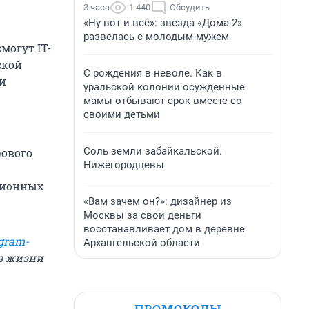
3 часа
1 440
Обсудить
«Ну вот и всё»: звезда «Дома-2»
развелась с молодым мужем
могут IT-
ской
С рождения в неволе. Как в
и
уральской колонии осужденные
мамы отбывают срок вместе со
своими детьми
Соль земли забайкальской.
рового
Нижегородцевы
ционных
«Вам зачем он?»: дизайнер из
Москвы за свои деньги
восстанавливает дом в деревне
gram-
Архангельской области
из жизни
ПРОМОКОДЫ