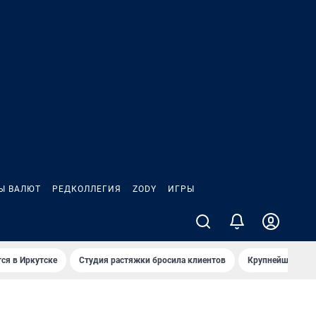
Ы ВАЛЮТ
РЕДКОЛЛЕГИЯ
ZODY
ИГРЫ
ся в Иркутске
Студия растяжки бросила клиентов
Крупнейшие про