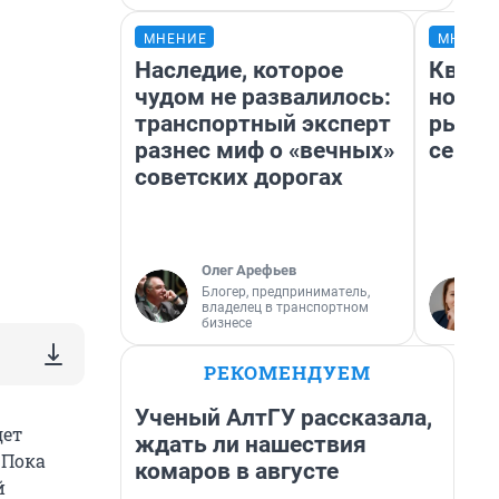
МНЕНИЕ
МНЕНИ
Наследие, которое
Кварт
чудом не развалилось:
но де
транспортный эксперт
рынок
разнес миф о «вечных»
сейча
советских дорогах
Олег Арефьев
Блогер, предприниматель,
владелец в транспортном
бизнесе
РЕКОМЕНДУЕМ
Ученый АлтГУ рассказала,
дет
ждать ли нашествия
 Пока
комаров в августе
й