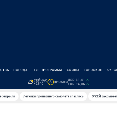
СТВА
ПОГОДА
ТЕЛЕПРОГРАММА
АФИША
ГОРОСКОП
КУРС
USD 81,41
СЕЙЧАС
6
ПРОБКИ
+28°C
EUR 94,06
е закрыли
Летчики пропавшего самолета спаслись
О`КЕЙ закрывает