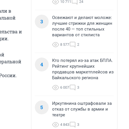
10 711
24
али в
нальной
Освежают и делают моложе:
3
лучшие стрижки для женщин
после 40 — топ стильных
ельства и
вариантов от стилиста
ции.
8 577
2
ой
Кто потерял из-за атак БПЛА.
деральной
4
Рейтинг крупнейших
продавцов маркетплейсов из
России.
Байкальского региона
6 007
3
Иркутянина оштрафовали за
5
отказ от службы в армии и
театре
4 843
3