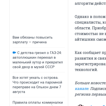
алгоритм дейст
Однако в положе
специалисты, к
области. Приоб
стоимостью не 
Вам обязаны повысить
айтишник сможе
зарплату — причина
Как сообщает п
С детства грезил о ГАЗ-24:
автоплюшкин переехал в
развития и свя
маленький хутор и превратил
зарегистрирова
свой двор в музей СССР
технологий.
Все хотят уехать с острова.
Что происходит на паромной
Больше новосте
переправе на Ольхон днем 7
канале
. Подпис
августа
региона первы
Правила оплаты коммуналки