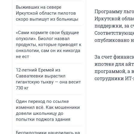
Выживших на севере
Программу льго
Иркутской области пилотов
Иркутской обла
скоро выпишут из больницы
поддержки, за с
Соответствующе
«Сами кормите свои будущие
опухоли». Биолог назвал
опубликовано н
продукты, которые приводят к
онкологии, сам он их никогда
За счет финанс
не ест
ипотеке для ай
12-летний Еремей из
программой, а 
Савватеевки вырастил
сотрудники ИТ
гигантскую тыкву — она весит
730 кг
Один переход по ссылке
изменил всё. Как мошенники
довели школьницу до
попытки поджога здания
Беспилотники нацелились на