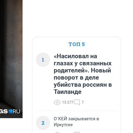
ТОП 5
«Насиловал на
1
глазах у связанных
родителей». Новый
поворот в деле
убийства россиян в
Таиланде
13 277
7
О`КЕЙ закрывается в
2
Иркутске