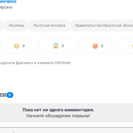
инчино
 ИрСити
Ипотека
Льготная ипотека
Правительство Иркутской обла
0
0
0
ыделите фрагмент и нажмите Ctrl+Enter
ИИ
0
Пока нет ни одного комментария.
Начните обсуждение первым!