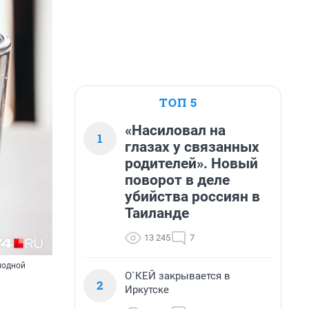
ТОП 5
«Насиловал на
1
глазах у связанных
родителей». Новый
поворот в деле
убийства россиян в
Таиланде
13 245
7
лодной
О`КЕЙ закрывается в
2
Иркутске