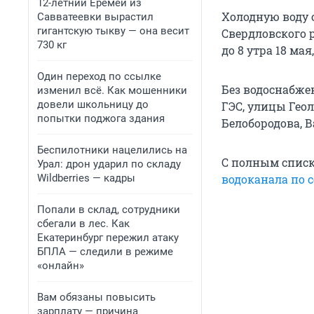
12-летний Еремей из
Холодную воду 
Савватеевки вырастил
гигантскую тыкву — она весит
Свердловского р
730 кг
до 8 утра 18 ма
Один переход по ссылке
Без водоснабже
изменил всё. Как мошенники
довели школьницу до
ГЭС, улицы Гео
попытки поджога здания
Белобородова, 
Беспилотники нацелились на
С полным спис
Урал: дрон ударил по складу
Wildberries — кадры
водоканала по 
Попали в склад, сотрудники
сбегали в лес. Как
Екатеринбург пережил атаку
БПЛА — следили в режиме
«онлайн»
Вам обязаны повысить
зарплату — причина