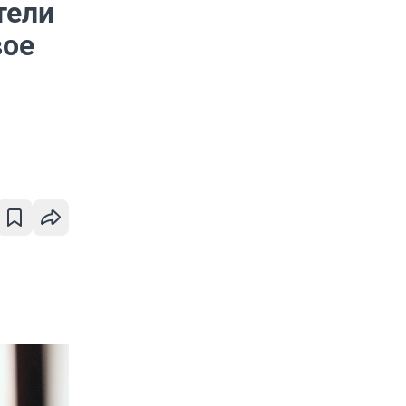
тели
вое