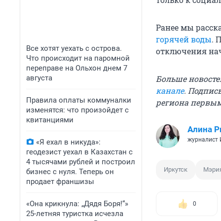
Ранее мы расска
горячей воды
. 
Все хотят уехать с острова.
отключения нач
Что происходит на паромной
переправе на Ольхон днем 7
августа
Больше новосте
канале
. Подпис
Правила оплаты коммуналки
региона первы
изменятся: что произойдет с
квитанциями
Алина Р
журналист
«Я ехал в никуда»:
геодезист уехал в Казахстан с
4 тысячами рублей и построил
Иркутск
Мэрия
бизнес с нуля. Теперь он
продает франшизы
«Она крикнула: „Дядя Боря!“»
0
25-летняя туристка исчезла