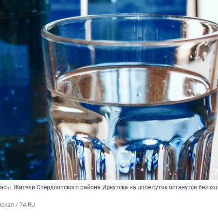
асы. Жители Свердловского района Иркутска на двое суток останутся без хо
ская / 74.RU