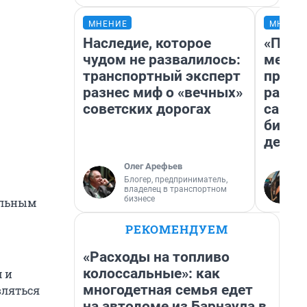
МНЕНИЕ
МНЕНИ
Наследие, которое
«Поку
чудом не развалилось:
мешке
транспортный эксперт
предп
разнес миф о «вечных»
расска
советских дорогах
самом
бизне
дешев
Олег Арефьев
Блогер, предприниматель,
владелец в транспортном
бизнесе
ельным
РЕКОМЕНДУЕМ
«Расходы на топливо
колоссальные»: как
 и
многодетная семья едет
вляться
на автодоме из Барнаула в