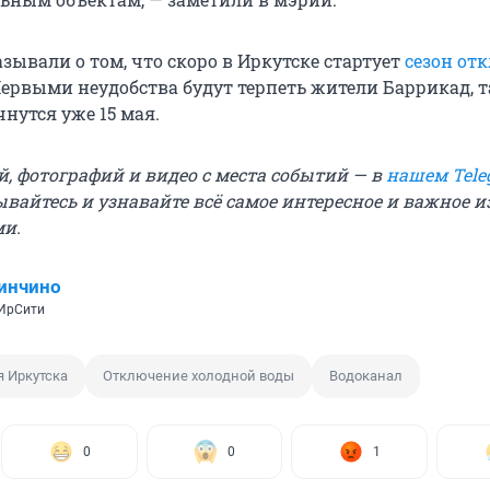
зывали о том, что скоро в Иркутске стартует
сезон от
Первыми неудобства будут терпеть жители Баррикад, 
нутся уже 15 мая.
й, фотографий и видео с места событий — в
нашем Tele
ывайтесь и узнавайте всё самое интересное и важное 
ми.
инчино
 ИрСити
 Иркутска
Отключение холодной воды
Водоканал
0
0
1