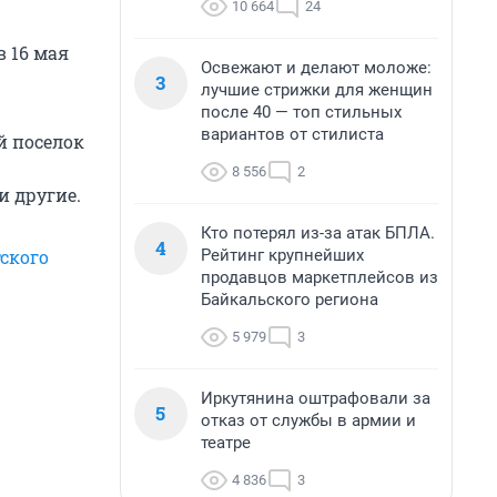
10 664
24
в 16 мая
Освежают и делают моложе:
3
лучшие стрижки для женщин
после 40 — топ стильных
вариантов от стилиста
й поселок
8 556
2
и другие.
Кто потерял из-за атак БПЛА.
4
Рейтинг крупнейших
ского
продавцов маркетплейсов из
Байкальского региона
5 979
3
Иркутянина оштрафовали за
5
отказ от службы в армии и
театре
4 836
3