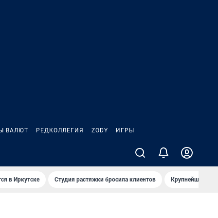
Ы ВАЛЮТ
РЕДКОЛЛЕГИЯ
ZODY
ИГРЫ
ся в Иркутске
Студия растяжки бросила клиентов
Крупнейшие про