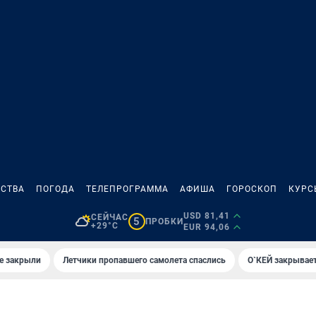
СТВА
ПОГОДА
ТЕЛЕПРОГРАММА
АФИША
ГОРОСКОП
КУРС
USD 81,41
СЕЙЧАС
5
ПРОБКИ
+29°C
EUR 94,06
е закрыли
Летчики пропавшего самолета спаслись
О`КЕЙ закрывает