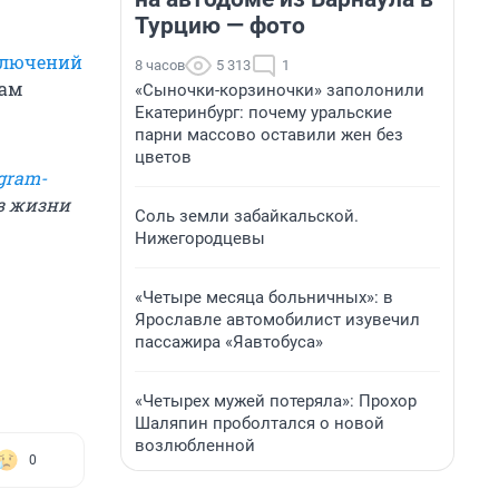
Турцию — фото
ключений
8 часов
5 313
1
там
«Сыночки-корзиночки» заполонили
Екатеринбург: почему уральские
парни массово оставили жен без
цветов
gram-
из жизни
Соль земли забайкальской.
Нижегородцевы
«Четыре месяца больничных»: в
Ярославле автомобилист изувечил
пассажира «Яавтобуса»
«Четырех мужей потеряла»: Прохор
Шаляпин проболтался о новой
возлюбленной
0