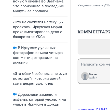
ночью у океана во Вьетнаме.
Увидели опечатку? В
Что произошло в последние
минуты ее пропажи
«Это не скажется на текущих
проектах». Иркутская мэрия
КОММЕНТАР
прокомментировала дело о
банкротстве УКСа
В Иркутске у уличных
фотографов изъяли четырех
сов — птиц отправили на
лечение
«Это общий ребенок, а не „муж
Гость
Войти
помогает“»: истории семей,
где в декрет ушел отец
Дорожники заменили
асфальт, который уложили на
улице в Иркутске в дождь
Новости СМИ2