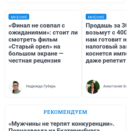
МНЕНИЕ
МНЕНИЕ
«Финал не совпал с
Продашь за 300
ожиданиями»: стоит ли
возьмут с 4000
смотреть фильм
нам готовит н
«Старый орел» на
налоговый зако
большом экране —
коснется импор
честная рецензия
даже репетито
Надежда Губарь
Анастасия Зав
РЕКОМЕНДУЕМ
«Мужчины не терпят конкуренции».
Порнозвезда из Екатеринбурга